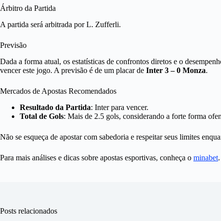
Árbitro da Partida
A partida será arbitrada por L. Zufferli.
Previsão
Dada a forma atual, os estatísticas de confrontos diretos e o desempenh
vencer este jogo. A previsão é de um placar de
Inter 3 – 0 Monza
.
Mercados de Apostas Recomendados
Resultado da Partida
: Inter para vencer.
Total de Gols
: Mais de 2.5 gols, considerando a forte forma ofe
Não se esqueça de apostar com sabedoria e respeitar seus limites enqu
Para mais análises e dicas sobre apostas esportivas, conheça o
minabet
.
Posts relacionados