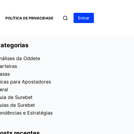
Entrar
POLÍTICA DE PRIVACIDADE
ategorias
nálises da Oddete
arteiras
asas
icas para Apostadores
eral
uia de Surebet
uias de Surebet
endências e Estratégias
osts recentes