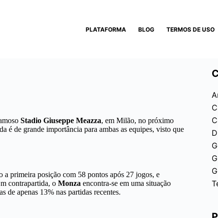
PLATAFORMA
BLOG
TERMOS DE USO
C
A
C
C
famoso
Stadio Giuseppe Meazza
, em Milão, no próximo
tida é de grande importância para ambas as equipes, visto que
D
G
G
G
a primeira posição com 58 pontos após 27 jogos, e
T
Em contrapartida, o
Monza
encontra-se em uma situação
as de apenas 13% nas partidas recentes.
P