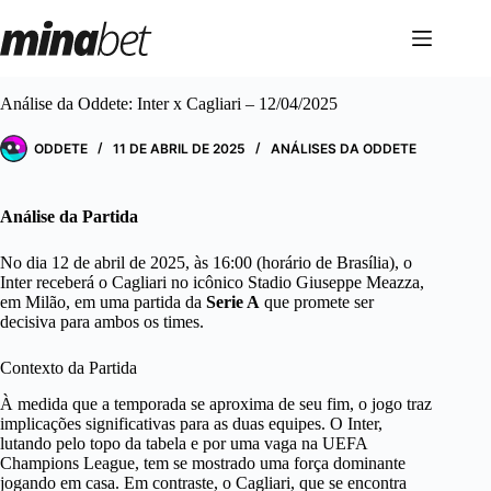
Pular
para
o
conteúdo
Análise da Oddete: Inter x Cagliari – 12/04/2025
ODDETE
11 DE ABRIL DE 2025
ANÁLISES DA ODDETE
Análise da Partida
No dia 12 de abril de 2025, às 16:00 (horário de Brasília), o
Inter receberá o Cagliari no icônico Stadio Giuseppe Meazza,
em Milão, em uma partida da
Serie A
que promete ser
decisiva para ambos os times.
Contexto da Partida
À medida que a temporada se aproxima de seu fim, o jogo traz
implicações significativas para as duas equipes. O Inter,
lutando pelo topo da tabela e por uma vaga na UEFA
Champions League, tem se mostrado uma força dominante
jogando em casa. Em contraste, o Cagliari, que se encontra