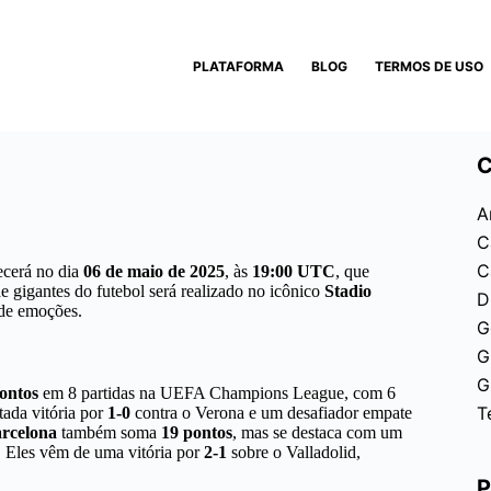
PLATAFORMA
BLOG
TERMOS DE USO
C
A
C
C
cerá no dia
06 de maio de 2025
, às
19:00 UTC
, que
e gigantes do futebol será realizado no icônico
Stadio
D
 de emoções.
G
G
G
ontos
em 8 partidas na UEFA Champions League, com 6
T
tada vitória por
1-0
contra o Verona e um desafiador empate
rcelona
também soma
19 pontos
, mas se destaca com um
 Eles vêm de uma vitória por
2-1
sobre o Valladolid,
P