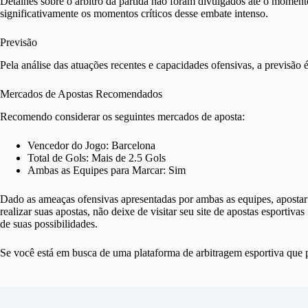
Detalhes sobre o árbitro da partida não foram divulgados até o momento
significativamente os momentos críticos desse embate intenso.
Previsão
Pela análise das atuações recentes e capacidades ofensivas, a previsão 
Mercados de Apostas Recomendados
Recomendo considerar os seguintes mercados de aposta:
Vencedor do Jogo: Barcelona
Total de Gols: Mais de 2.5 Gols
Ambas as Equipes para Marcar: Sim
Dado as ameaças ofensivas apresentadas por ambas as equipes, apostar 
realizar suas apostas, não deixe de visitar seu site de apostas esportiv
de suas possibilidades.
Se você está em busca de uma plataforma de arbitragem esportiva que p