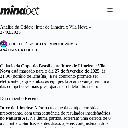
Pular
para
o
conteúdo
Análise da Oddete: Inter de Limeira x Vila Nova –
27/02/2025
ODDETE
26 DE FEVEREIRO DE 2025
ANÁLISES DA ODDETE
O duelo da
Copa do Brasil
entre
Inter de Limeira
e
Vila
Nova
está marcado para o dia
27 de fevereiro de 2025
, às
21:30 (horário de Brasília). Este confronto promete ser
eletrizante, já que ambas as equipes buscam avançar em uma
das competições mais prestigiadas do futebol brasileiro.
Desempenho Recente
Inter de Limeira
: A forma recente da equipe tem sido
preocupante, com uma sequência de resultados insatisfatórios
no
Paulista A1
. Na última partida, sofreram uma derrota de 0
a 3 contra o
Santos
, e antes disso, apenas conquistaram dois