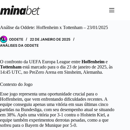
Pular
para
o
conteúdo
Análise da Oddete: Hoffenheim x Tottenham – 23/01/2025
ODDETE
22 DE JANEIRO DE 2025
ANÁLISES DA ODDETE
O confronto da UEFA Europa League entre
Hoffenheim
e
Tottenham
está marcado para o dia 23 de janeiro de 2025, às
14:45 UTC, no PreZero Arena em Sinsheim, Alemanha.
Contexto do Jogo
Esse jogo representa uma oportunidade crucial para o
Hoffenheim, que vem enfrentando dificuldades recentes. A
equipe conseguiu apenas uma vitória em suas últimas cinco
partidas na Bundesliga, com seu desempenho atual se situando
em 38%. Após uma vitória por 3-1 contra o Holstein Kiel, a
equipe também experimentou derrotas pesadas, como a que
sofreu para o Bayern de Munique por 5-0.