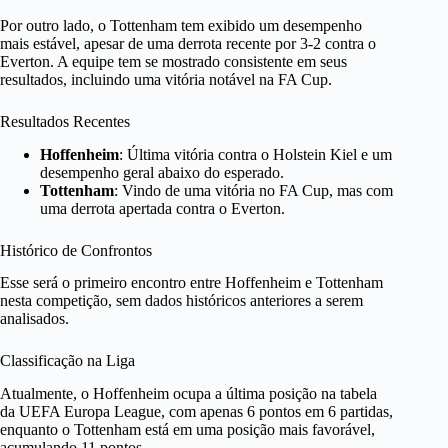
Por outro lado, o Tottenham tem exibido um desempenho
mais estável, apesar de uma derrota recente por 3-2 contra o
Everton. A equipe tem se mostrado consistente em seus
resultados, incluindo uma vitória notável na FA Cup.
Resultados Recentes
Hoffenheim
: Última vitória contra o Holstein Kiel e um
desempenho geral abaixo do esperado.
Tottenham
: Vindo de uma vitória no FA Cup, mas com
uma derrota apertada contra o Everton.
Histórico de Confrontos
Esse será o primeiro encontro entre Hoffenheim e Tottenham
nesta competição, sem dados históricos anteriores a serem
analisados.
Classificação na Liga
Atualmente, o Hoffenheim ocupa a última posição na tabela
da UEFA Europa League, com apenas 6 pontos em 6 partidas,
enquanto o Tottenham está em uma posição mais favorável,
acumulando 11 pontos.