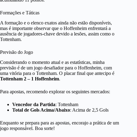
Formações e Táticas
A formação e o elenco exatos ainda não estão disponíveis,
mas é importante observar que o Hoffenheim enfrentará a
ausência de jogadores-chave devido a lesões, assim como o
Tottenham.
Previsão do Jogo
Considerando o momento atual e as estatísticas, minha
previsão é de um jogo desafiador para o Hoffenheim, com
uma vitória para o Tottenham. O placar final que antecipo é
Tottenham 2 – 1 Hoffenheim
.
Para apostas, recomendo explorar os seguintes mercados:
Vencedor da Partida
: Tottenham
Total de Gols Acima/Abaixo
: Acima de 2,5 Gols
Enquanto se prepara para as apostas, encorajo a prática de um
jogo responsável. Boa sorte!