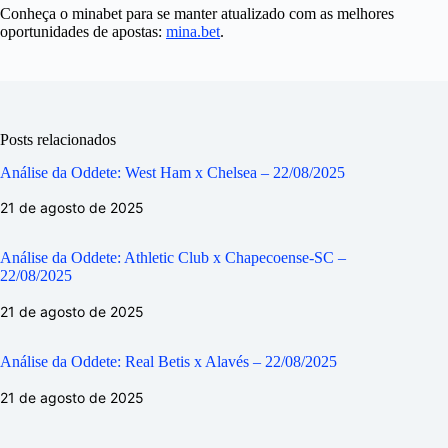
Conheça o minabet para se manter atualizado com as melhores
oportunidades de apostas:
mina.bet
.
Posts relacionados
Análise da Oddete: West Ham x Chelsea – 22/08/2025
21 de agosto de 2025
Análise da Oddete: Athletic Club x Chapecoense-SC –
22/08/2025
21 de agosto de 2025
Análise da Oddete: Real Betis x Alavés – 22/08/2025
21 de agosto de 2025