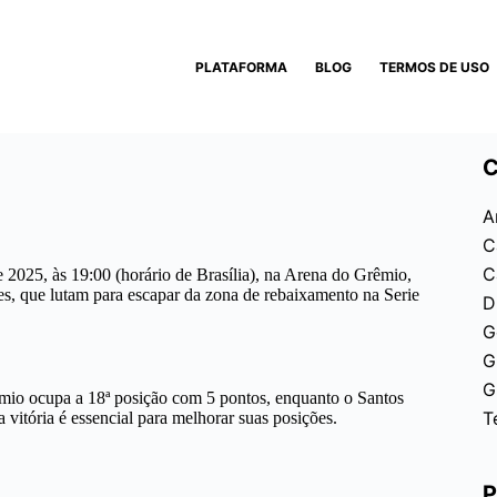
PLATAFORMA
BLOG
TERMOS DE USO
C
A
C
C
2025, às 19:00 (horário de Brasília), na Arena do Grêmio,
es, que lutam para escapar da zona de rebaixamento na Serie
D
G
G
G
mio ocupa a 18ª posição com 5 pontos, enquanto o Santos
T
 vitória é essencial para melhorar suas posições.
P