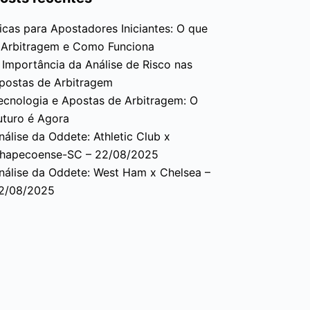
icas para Apostadores Iniciantes: O que
 Arbitragem e Como Funciona
 Importância da Análise de Risco nas
postas de Arbitragem
ecnologia e Apostas de Arbitragem: O
uturo é Agora
nálise da Oddete: Athletic Club x
hapecoense-SC – 22/08/2025
nálise da Oddete: West Ham x Chelsea –
2/08/2025