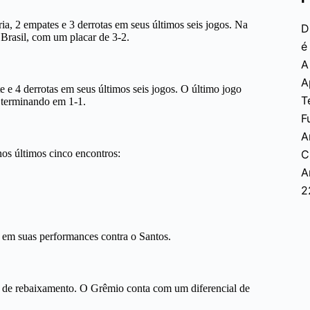
a, 2 empates e 3 derrotas em seus últimos seis jogos. Na
D
Brasil, com um placar de 3-2.
é
A
A
 e 4 derrotas em seus últimos seis jogos. O último jogo
T
 terminando em 1-1.
F
A
nos últimos cinco encontros:
C
A
2
 em suas performances contra o Santos.
 de rebaixamento. O Grêmio conta com um diferencial de