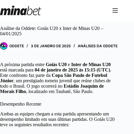
Pular
para
o
conteúdo
Análise da Oddete: Goiás U20 x Inter de Minas U20 –
04/01/2025
ODDETE
3 DE JANEIRO DE 2025
ANÁLISES DA ODDETE
A próxima partida entre
Goiás U20
e
Inter de Minas U20
está marcada para
04 de janeiro de 2025 às 15:15 (UTC)
.
Este confronto faz parte da
Copa São Paulo de Futebol
Júnior
, um prestigiado torneio juvenil que reúne clubes de
todo o Brasil. O jogo ocorrerá no
Estádio Joaquim de
Morais Filho
, localizado em Taubaté, São Paulo.
Desempenho Recente
Ambas as equipes chegam a esta partida apresentando um
desempenho limitado em suas últimas partidas. O Goiás U20
teve os seguintes resultados recentes: