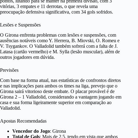
pontos, lutando para se manter na primeira divisão, com 3
vitórias, 3 empates e 11 derrotas, o que revela uma
preocupação defensiva significativa, com 34 gols sofridos.
Lesões e Suspensões
O Girona enfrenta problemas com lesões e suspensões, com
ausências notáveis como Y. Herrera, B. Miovski, O. Romeu e
V. Tsygankov. O Valladolid também sofrerá com a falta de J.
Latasa (cartão vermelho) e M. Sylla (lesão muscular), além de
outros jogadores em dúvida.
Previsões
Com base na forma atual, nas estatísticas de confrontos diretos
e nas implicações para ambos os times na liga, prevejo que o
Girona sairá vitorioso deste embate. O placar provável é de
Girona 2 – 1 Valladolid, considerando a vantagem jogando em
casa e sua forma ligeiramente superior em comparação ao
Valladolid.
Apostas Recomendadas
Vencedor do Jogo
: Girona
Total de Gols
: Mais de 2.5, tendo em vista que ambos