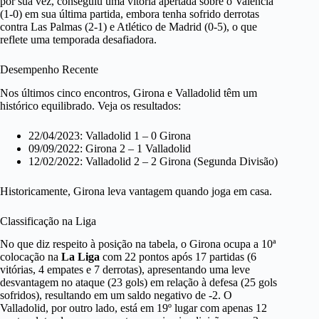
por sua vez, conseguiu uma vitória apertada sobre o Valencia
(1-0) em sua última partida, embora tenha sofrido derrotas
contra Las Palmas (2-1) e Atlético de Madrid (0-5), o que
reflete uma temporada desafiadora.
Desempenho Recente
Nos últimos cinco encontros, Girona e Valladolid têm um
histórico equilibrado. Veja os resultados:
22/04/2023: Valladolid 1 – 0 Girona
09/09/2022: Girona 2 – 1 Valladolid
12/02/2022: Valladolid 2 – 2 Girona (Segunda Divisão)
Historicamente, Girona leva vantagem quando joga em casa.
Classificação na Liga
No que diz respeito à posição na tabela, o Girona ocupa a 10ª
colocação na
La Liga
com 22 pontos após 17 partidas (6
vitórias, 4 empates e 7 derrotas), apresentando uma leve
desvantagem no ataque (23 gols) em relação à defesa (25 gols
sofridos), resultando em um saldo negativo de -2. O
Valladolid, por outro lado, está em 19º lugar com apenas 12