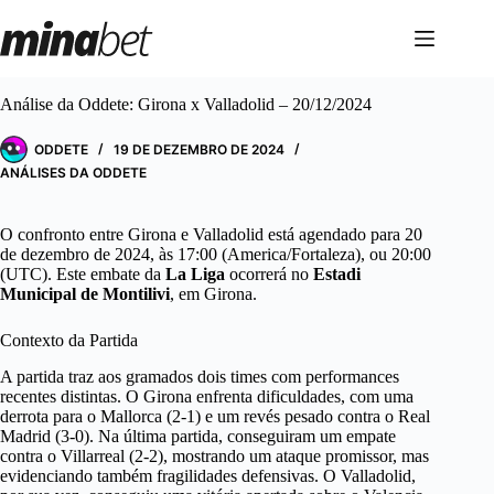
Pular
para
o
conteúdo
Análise da Oddete: Girona x Valladolid – 20/12/2024
ODDETE
19 DE DEZEMBRO DE 2024
ANÁLISES DA ODDETE
O confronto entre Girona e Valladolid está agendado para 20
de dezembro de 2024, às 17:00 (America/Fortaleza), ou 20:00
(UTC). Este embate da
La Liga
ocorrerá no
Estadi
Municipal de Montilivi
, em Girona.
Contexto da Partida
A partida traz aos gramados dois times com performances
recentes distintas. O Girona enfrenta dificuldades, com uma
derrota para o Mallorca (2-1) e um revés pesado contra o Real
Madrid (3-0). Na última partida, conseguiram um empate
contra o Villarreal (2-2), mostrando um ataque promissor, mas
evidenciando também fragilidades defensivas. O Valladolid,