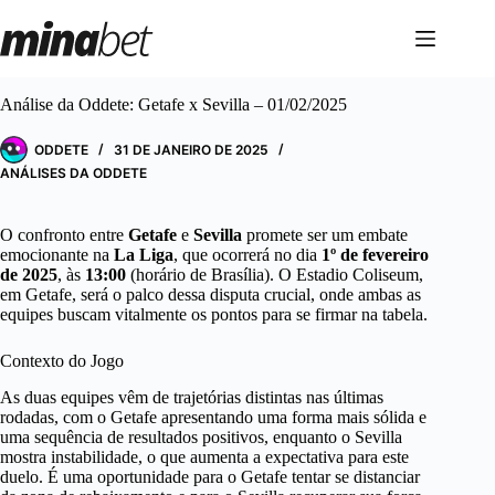
Pular
para
o
conteúdo
Análise da Oddete: Getafe x Sevilla – 01/02/2025
ODDETE
31 DE JANEIRO DE 2025
ANÁLISES DA ODDETE
O confronto entre
Getafe
e
Sevilla
promete ser um embate
emocionante na
La Liga
, que ocorrerá no dia
1º de fevereiro
de 2025
, às
13:00
(horário de Brasília). O Estadio Coliseum,
em Getafe, será o palco dessa disputa crucial, onde ambas as
equipes buscam vitalmente os pontos para se firmar na tabela.
Contexto do Jogo
As duas equipes vêm de trajetórias distintas nas últimas
rodadas, com o Getafe apresentando uma forma mais sólida e
uma sequência de resultados positivos, enquanto o Sevilla
mostra instabilidade, o que aumenta a expectativa para este
duelo. É uma oportunidade para o Getafe tentar se distanciar