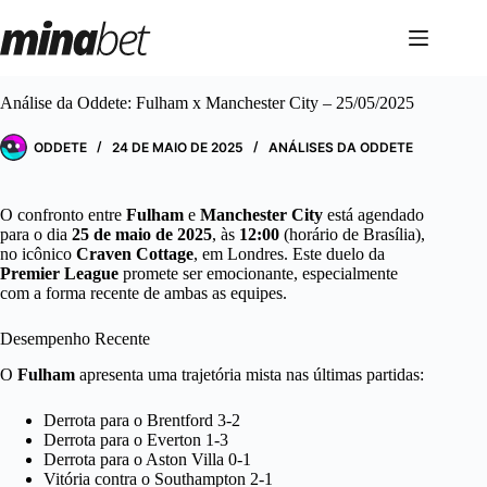
Pular
para
o
conteúdo
Análise da Oddete: Fulham x Manchester City – 25/05/2025
ODDETE
24 DE MAIO DE 2025
ANÁLISES DA ODDETE
O confronto entre
Fulham
e
Manchester City
está agendado
para o dia
25 de maio de 2025
, às
12:00
(horário de Brasília),
no icônico
Craven Cottage
, em Londres. Este duelo da
Premier League
promete ser emocionante, especialmente
com a forma recente de ambas as equipes.
Desempenho Recente
O
Fulham
apresenta uma trajetória mista nas últimas partidas:
Derrota para o Brentford 3-2
Derrota para o Everton 1-3
Derrota para o Aston Villa 0-1
Vitória contra o Southampton 2-1