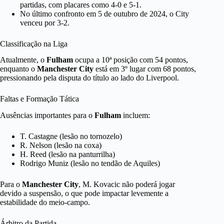
partidas, com placares como 4-0 e 5-1.
No último confronto em 5 de outubro de 2024, o City
venceu por 3-2.
Classificação na Liga
Atualmente, o
Fulham
ocupa a 10ª posição com 54 pontos,
enquanto o
Manchester City
está em 3º lugar com 68 pontos,
pressionando pela disputa do título ao lado do Liverpool.
Faltas e Formação Tática
Ausências importantes para o
Fulham
incluem:
T. Castagne (lesão no tornozelo)
R. Nelson (lesão na coxa)
H. Reed (lesão na panturrilha)
Rodrigo Muniz (lesão no tendão de Aquiles)
Para o
Manchester City
, M. Kovacic não poderá jogar
devido a suspensão, o que pode impactar levemente a
estabilidade do meio-campo.
Árbitro da Partida