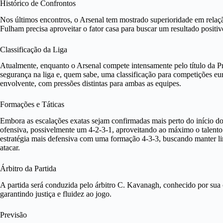
Histórico de Confrontos
Nos últimos encontros, o Arsenal tem mostrado superioridade em relaç
Fulham precisa aproveitar o fator casa para buscar um resultado positiv
Classificação da Liga
Atualmente, enquanto o Arsenal compete intensamente pelo título da P
segurança na liga e, quem sabe, uma classificação para competições eu
envolvente, com pressões distintas para ambas as equipes.
Formações e Táticas
Embora as escalações exatas sejam confirmadas mais perto do início do
ofensiva, possivelmente um 4-2-3-1, aproveitando ao máximo o talento
estratégia mais defensiva com uma formação 4-3-3, buscando manter lin
atacar.
Árbitro da Partida
A partida será conduzida pelo árbitro C. Kavanagh, conhecido por sua
garantindo justiça e fluidez ao jogo.
Previsão