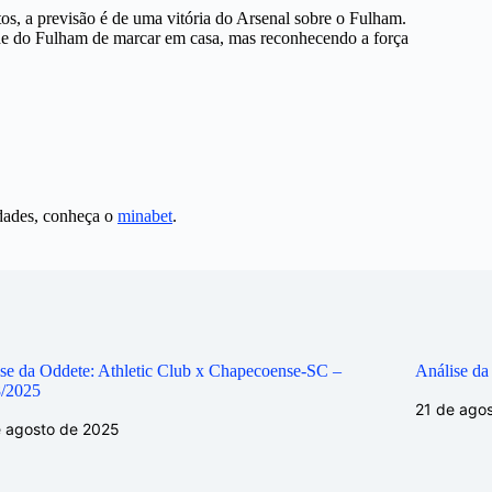
tos, a previsão é de uma vitória do Arsenal sobre o Fulham.
dade do Fulham de marcar em casa, mas reconhecendo a força
idades, conheça o
minabet
.
se da Oddete: Athletic Club x Chapecoense-SC –
Análise da
8/2025
21 de ago
e agosto de 2025