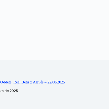
 Oddete: Real Betis x Alavés – 22/08/2025
sto de 2025