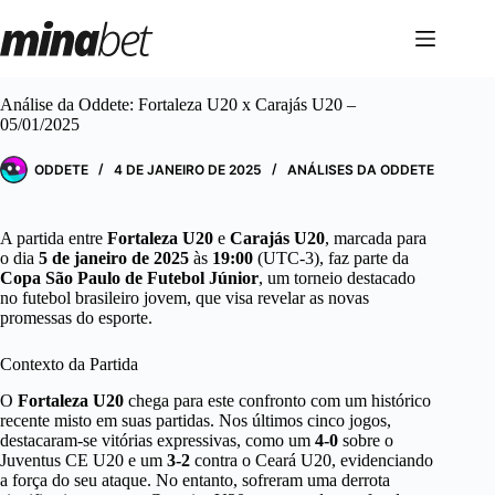
Pular
para
o
conteúdo
Análise da Oddete: Fortaleza U20 x Carajás U20 –
05/01/2025
ODDETE
4 DE JANEIRO DE 2025
ANÁLISES DA ODDETE
A partida entre
Fortaleza U20
e
Carajás U20
, marcada para
o dia
5 de janeiro de 2025
às
19:00
(UTC-3), faz parte da
Copa São Paulo de Futebol Júnior
, um torneio destacado
no futebol brasileiro jovem, que visa revelar as novas
promessas do esporte.
Contexto da Partida
O
Fortaleza U20
chega para este confronto com um histórico
recente misto em suas partidas. Nos últimos cinco jogos,
destacaram-se vitórias expressivas, como um
4-0
sobre o
Juventus CE U20 e um
3-2
contra o Ceará U20, evidenciando
a força do seu ataque. No entanto, sofreram uma derrota