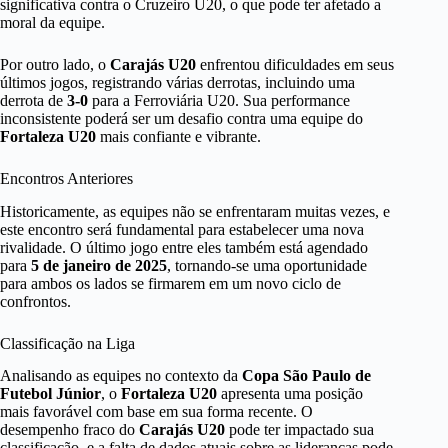
significativa contra o Cruzeiro U20, o que pode ter afetado a
moral da equipe.
Por outro lado, o
Carajás U20
enfrentou dificuldades em seus
últimos jogos, registrando várias derrotas, incluindo uma
derrota de
3-0
para a Ferroviária U20. Sua performance
inconsistente poderá ser um desafio contra uma equipe do
Fortaleza U20
mais confiante e vibrante.
Encontros Anteriores
Historicamente, as equipes não se enfrentaram muitas vezes, e
este encontro será fundamental para estabelecer uma nova
rivalidade. O último jogo entre eles também está agendado
para
5 de janeiro de 2025
, tornando-se uma oportunidade
para ambos os lados se firmarem em um novo ciclo de
confrontos.
Classificação na Liga
Analisando as equipes no contexto da
Copa São Paulo de
Futebol Júnior
, o
Fortaleza U20
apresenta uma posição
mais favorável com base em sua forma recente. O
desempenho fraco do
Carajás U20
pode ter impactado sua
classificação, e a falta de dados atuais sobre as lideranças pode