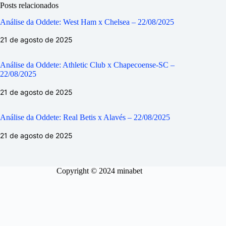
Posts relacionados
Análise da Oddete: West Ham x Chelsea – 22/08/2025
21 de agosto de 2025
Análise da Oddete: Athletic Club x Chapecoense-SC –
22/08/2025
21 de agosto de 2025
Análise da Oddete: Real Betis x Alavés – 22/08/2025
21 de agosto de 2025
Copyright © 2024 minabet