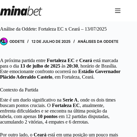
Pular
para
o
conteúdo
Análise da Oddete: Fortaleza EC x Ceará – 13/07/2025
ODDETE
12 DE JULHO DE 2025
ANÁLISES DA ODDETE
A próxima partida entre
Fortaleza EC
e
Ceará
está marcada
para o dia
13 de julho de 2025
às
20:30
, horário de Brasília.
Este emocionante confronto ocorrerá no
Estádio Governador
Plácido Aderaldo Castelo
, em Fortaleza, Ceará.
Contexto da Partida
Este é um duelo significativo na
Serie A
, onde os dois times
buscam pontos cruciais. O
Fortaleza EC
, atualmente,
enfrenta dificuldades e se encontra na última posição da
tabela, com apenas
10 pontos
em 12 partidas disputadas,
acumulando 2 vitórias, 4 empates e 6 derrotas.
Por outro lado, o
Ceará
está em uma posição um pouco mais