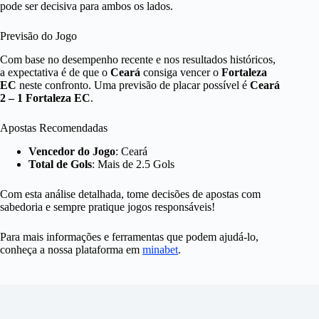
pode ser decisiva para ambos os lados.
Previsão do Jogo
Com base no desempenho recente e nos resultados históricos,
a expectativa é de que o
Ceará
consiga vencer o
Fortaleza
EC
neste confronto. Uma previsão de placar possível é
Ceará
2 – 1 Fortaleza EC
.
Apostas Recomendadas
Vencedor do Jogo
: Ceará
Total de Gols
: Mais de 2.5 Gols
Com esta análise detalhada, tome decisões de apostas com
sabedoria e sempre pratique jogos responsáveis!
Para mais informações e ferramentas que podem ajudá-lo,
conheça a nossa plataforma em
minabet
.