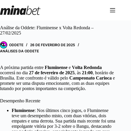
Pular
para
o
conteúdo
Análise da Oddete: Fluminense x Volta Redonda –
27/02/2025
ODDETE
26 DE FEVEREIRO DE 2025
ANÁLISES DA ODDETE
A próxima partida entre
Fluminense
e
Volta Redonda
ocorrerá no dia
27 de fevereiro de 2025
, às
21:00
, horário de
Brasília. Este confronto é válido pelo
Campeonato Carioca
e
promete ser uma disputa emocionante, com as duas equipes
lutando por pontos importantes na competição.
Desempenho Recente
Fluminense
: Nos últimos cinco jogos, o Fluminense
teve um desempenho misto, com duas vitórias, dois
empates e uma derrota. Sua partida mais recente foi uma
empolgante vitória por 3-2 sobre o Bangu, destacando