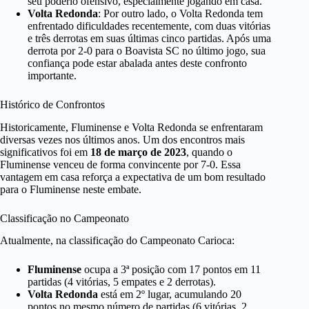
seu poderio ofensivo, especialmente jogando em casa.
Volta Redonda
: Por outro lado, o Volta Redonda tem
enfrentado dificuldades recentemente, com duas vitórias
e três derrotas em suas últimas cinco partidas. Após uma
derrota por 2-0 para o Boavista SC no último jogo, sua
confiança pode estar abalada antes deste confronto
importante.
Histórico de Confrontos
Historicamente, Fluminense e Volta Redonda se enfrentaram
diversas vezes nos últimos anos. Um dos encontros mais
significativos foi em
18 de março de 2023
, quando o
Fluminense venceu de forma convincente por 7-0. Essa
vantagem em casa reforça a expectativa de um bom resultado
para o Fluminense neste embate.
Classificação no Campeonato
Atualmente, na classificação do Campeonato Carioca:
Fluminense
ocupa a 3ª posição com 17 pontos em 11
partidas (4 vitórias, 5 empates e 2 derrotas).
Volta Redonda
está em 2º lugar, acumulando 20
pontos no mesmo número de partidas (6 vitórias, 2