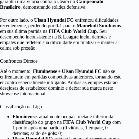
garantiu uma vitória contra o Ceará no
Campeonato
Brasileiro
, demonstrando solidez defensiva.
Por outro lado, o
Ulsan Hyundai FC
enfrentou dificuldades
recentemente, perdendo por 0-1 para o
Mamelodi Sundowns
em sua última partida na
FIFA Club World Cup
. Seu
desempenho inconsistente na
K League
inclui derrotas e
empates que refletem sua dificuldade em finalizar e manter a
calma sob pressão.
Confrontos Diretos
Até o momento,
Fluminense
e
Ulsan Hyundai FC
não se
enfrentaram em partidas competitivas anteriores, tornando este
encontro especialmente intrigante. Ambas as equipes estarão
desejosas de estabelecer domínio e deixar sua marca neste
showcase internacional.
Classificação na Liga
Fluminense
: atualmente ocupa a metade inferior da
classificação do grupo na
FIFA Club World Cup
com
1 ponto após uma partida (0 vitórias, 1 empate, 0
derrotas; saldo de gols: 0).
Ulsan Hyundai FC
: está na lanterna do mesmo grupo