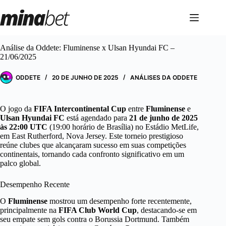
Pular
para
o
conteúdo
Análise da Oddete: Fluminense x Ulsan Hyundai FC –
21/06/2025
ODDETE
20 DE JUNHO DE 2025
ANÁLISES DA ODDETE
O jogo da
FIFA Intercontinental Cup
entre
Fluminense
e
Ulsan Hyundai FC
está agendado para
21 de junho de 2025
às 22:00 UTC
(19:00 horário de Brasília) no Estádio MetLife,
em East Rutherford, Nova Jersey. Este torneio prestigioso
reúne clubes que alcançaram sucesso em suas competições
continentais, tornando cada confronto significativo em um
palco global.
Desempenho Recente
O
Fluminense
mostrou um desempenho forte recentemente,
principalmente na
FIFA Club World Cup
, destacando-se em
seu empate sem gols contra o Borussia Dortmund. Também