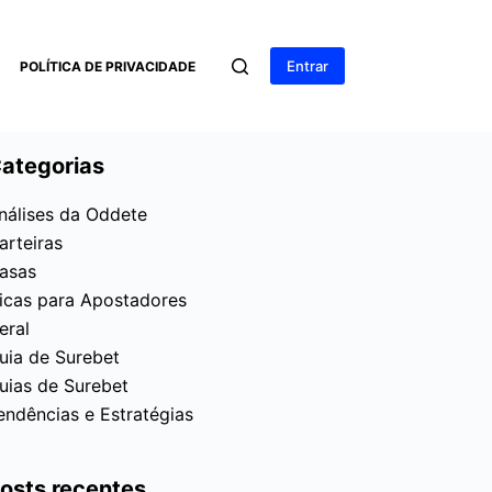
Entrar
POLÍTICA DE PRIVACIDADE
ategorias
nálises da Oddete
arteiras
asas
icas para Apostadores
eral
uia de Surebet
uias de Surebet
endências e Estratégias
osts recentes