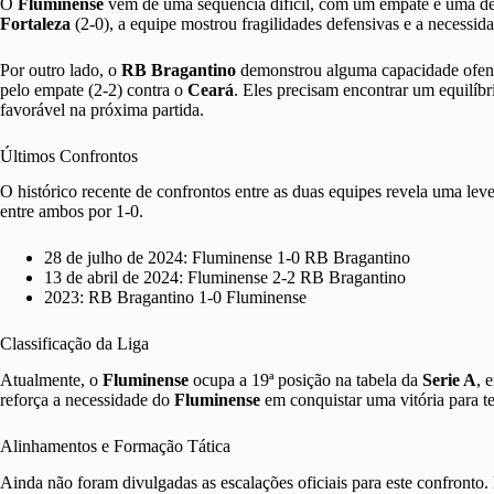
O
Fluminense
vem de uma sequência difícil, com um empate e uma derr
Fortaleza
(2-0), a equipe mostrou fragilidades defensivas e a necessi
Por outro lado, o
RB Bragantino
demonstrou alguma capacidade ofens
pelo empate (2-2) contra o
Ceará
. Eles precisam encontrar um equilíbr
favorável na próxima partida.
Últimos Confrontos
O histórico recente de confrontos entre as duas equipes revela uma le
entre ambos por 1-0.
28 de julho de 2024: Fluminense 1-0 RB Bragantino
13 de abril de 2024: Fluminense 2-2 RB Bragantino
2023: RB Bragantino 1-0 Fluminense
Classificação da Liga
Atualmente, o
Fluminense
ocupa a 19ª posição na tabela da
Serie A
, 
reforça a necessidade do
Fluminense
em conquistar uma vitória para te
Alinhamentos e Formação Tática
Ainda não foram divulgadas as escalações oficiais para este confronto.