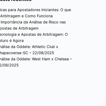
icas para Apostadores Iniciantes: O que
 Arbitragem e Como Funciona
 Importância da Análise de Risco nas
postas de Arbitragem
ecnologia e Apostas de Arbitragem: O
uturo é Agora
nálise da Oddete: Athletic Club x
hapecoense-SC – 22/08/2025
nálise da Oddete: West Ham x Chelsea –
2/08/2025