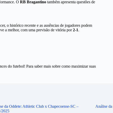
erformance. O
RB Bragantino
também apresenta questões de
er, o histórico recente e as ausências de jogadores podem
ve a melhor, com uma previsão de vitória por
2-1
.
nces do futebol! Para saber mais sobre como maximizar suas
se da Oddete: Athletic Club x Chapecoense-SC –
Análise da
8/2025