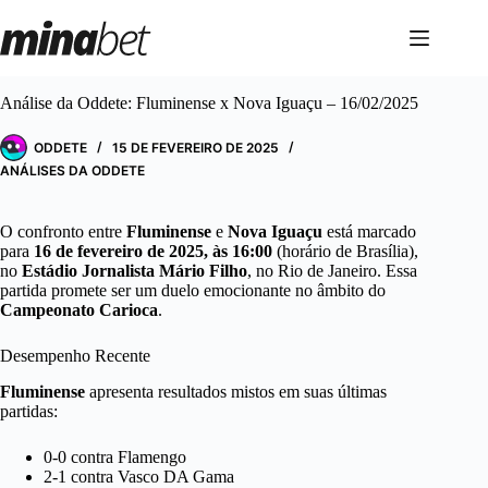
Pular
para
o
conteúdo
Análise da Oddete: Fluminense x Nova Iguaçu – 16/02/2025
ODDETE
15 DE FEVEREIRO DE 2025
ANÁLISES DA ODDETE
O confronto entre
Fluminense
e
Nova Iguaçu
está marcado
para
16 de fevereiro de 2025, às 16:00
(horário de Brasília),
no
Estádio Jornalista Mário Filho
, no Rio de Janeiro. Essa
partida promete ser um duelo emocionante no âmbito do
Campeonato Carioca
.
Desempenho Recente
Fluminense
apresenta resultados mistos em suas últimas
partidas:
0-0 contra Flamengo
2-1 contra Vasco DA Gama