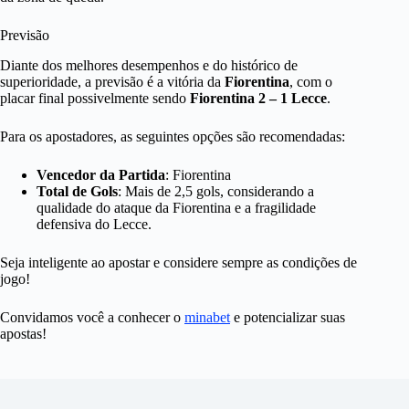
Previsão
Diante dos melhores desempenhos e do histórico de
superioridade, a previsão é a vitória da
Fiorentina
, com o
placar final possivelmente sendo
Fiorentina 2 – 1 Lecce
.
Para os apostadores, as seguintes opções são recomendadas:
Vencedor da Partida
: Fiorentina
Total de Gols
: Mais de 2,5 gols, considerando a
qualidade do ataque da Fiorentina e a fragilidade
defensiva do Lecce.
Seja inteligente ao apostar e considere sempre as condições de
jogo!
Convidamos você a conhecer o
minabet
e potencializar suas
apostas!