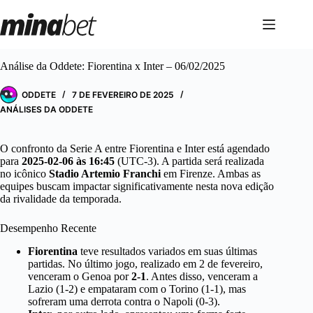
Pular
para
o
conteúdo
Análise da Oddete: Fiorentina x Inter – 06/02/2025
ODDETE
7 DE FEVEREIRO DE 2025
ANÁLISES DA ODDETE
O confronto da Serie A entre Fiorentina e Inter está agendado
para
2025-02-06 às 16:45
(UTC-3). A partida será realizada
no icônico
Stadio Artemio Franchi
em Firenze. Ambas as
equipes buscam impactar significativamente nesta nova edição
da rivalidade da temporada.
Desempenho Recente
Fiorentina
teve resultados variados em suas últimas
partidas. No último jogo, realizado em 2 de fevereiro,
venceram o Genoa por
2-1
. Antes disso, venceram a
Lazio (1-2) e empataram com o Torino (1-1), mas
sofreram uma derrota contra o Napoli (0-3).