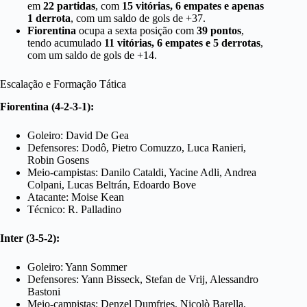
em
22 partidas
, com
15 vitórias, 6 empates e apenas
1 derrota
, com um saldo de gols de +37.
Fiorentina
ocupa a sexta posição com
39 pontos
,
tendo acumulado
11 vitórias, 6 empates e 5 derrotas
,
com um saldo de gols de +14.
Escalação e Formação Tática
Fiorentina (4-2-3-1):
Goleiro: David De Gea
Defensores: Dodô, Pietro Comuzzo, Luca Ranieri,
Robin Gosens
Meio-campistas: Danilo Cataldi, Yacine Adli, Andrea
Colpani, Lucas Beltrán, Edoardo Bove
Atacante: Moise Kean
Técnico: R. Palladino
Inter (3-5-2):
Goleiro: Yann Sommer
Defensores: Yann Bisseck, Stefan de Vrij, Alessandro
Bastoni
Meio-campistas: Denzel Dumfries, Nicolò Barella,