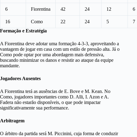
6
Fiorentina
42
24
12
6
16
Como
22
24
5
7
Formação e Estratégia
A Fiorentina deve adotar uma formação 4-3-3, aproveitando a
vantagem de jogar em casa com um estilo de pressão alta. Já o
Como pode optar por uma abordagem mais defensiva,
buscando minimizar os danos e resistir ao ataque da equipe
mandante.
Jogadores Ausentes
A Fiorentina terá as ausências de E. Bove e M. Kean. No
Como, jogadores importantes como D. Alli, I. Azon e A.
Fadera não estarão disponíveis, o que pode impactar
significativamente sua performance.
Arbitragem
O árbitro da partida será M. Piccinini, cuja forma de conduzir