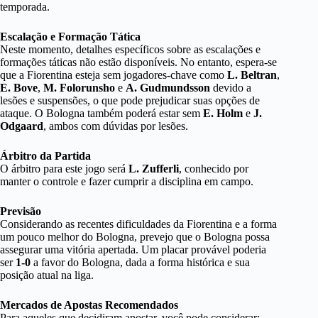
temporada.
Escalação e Formação Tática
Neste momento, detalhes específicos sobre as escalações e
formações táticas não estão disponíveis. No entanto, espera-se
que a Fiorentina esteja sem jogadores-chave como
L. Beltran
,
E. Bove
,
M. Folorunsho
e
A. Gudmundsson
devido a
lesões e suspensões, o que pode prejudicar suas opções de
ataque. O Bologna também poderá estar sem
E. Holm
e
J.
Odgaard
, ambos com dúvidas por lesões.
Árbitro da Partida
O árbitro para este jogo será
L. Zufferli
, conhecido por
manter o controle e fazer cumprir a disciplina em campo.
Previsão
Considerando as recentes dificuldades da Fiorentina e a forma
um pouco melhor do Bologna, prevejo que o Bologna possa
assegurar uma vitória apertada. Um placar provável poderia
ser
1-0
a favor do Bologna, dada a forma histórica e sua
posição atual na liga.
Mercados de Apostas Recomendados
Para aqueles que decidiram apostar, você pode considerar: