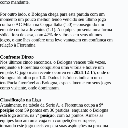
como mandante.
Por outro lado, o Bologna chega para esta partida com um
momento um pouco melhor, tendo vencido seu último jogo
contra o AC Milan na Coppa Italia (1-0) e conseguido um
empate contra a Juventus (1-1). A equipe apresenta uma forma
sólida fora de casa, com 42% de vitórias em seus últimos
jogos, o que lhes confere uma leve vantagem em confiança em
relação à Fiorentina.
Confronto Direto
Nos últimos cinco encontros, o Bologna venceu três vezes,
enquanto a Fiorentina conquistou uma vitória e houve um
empate. O jogo mais recente ocorreu em
2024-12-15
, onde o
Bologna triunfou por 1-0. Dados históricos indicam uma
tendência favorável ao Bologna, especialmente em seus jogos
como visitante, onde dominaram.
Classificação na Liga
Atualmente, na tabela da Serie A, a Fiorentina ocupa a
9ª
posição
com 59 pontos em 36 partidas, enquanto o Bologna
está logo acima, na
7ª posição
, com 62 pontos. Ambas as
equipes buscam uma vaga em competições europeias,
tornando este jogo decisivo para suas aspirações na próxima