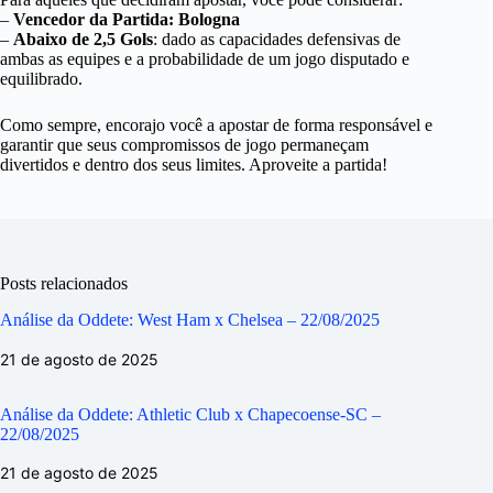
–
Vencedor da Partida: Bologna
–
Abaixo de 2,5 Gols
: dado as capacidades defensivas de
ambas as equipes e a probabilidade de um jogo disputado e
equilibrado.
Como sempre, encorajo você a apostar de forma responsável e
garantir que seus compromissos de jogo permaneçam
divertidos e dentro dos seus limites. Aproveite a partida!
Posts relacionados
Análise da Oddete: West Ham x Chelsea – 22/08/2025
21 de agosto de 2025
Análise da Oddete: Athletic Club x Chapecoense-SC –
22/08/2025
21 de agosto de 2025