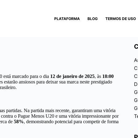
PLATAFORMA
BLOG
TERMOS DE USO
C
A
C
C
20 está marcado para o dia
12 de janeiro de 2025
, às
18:00
s estarão ansiosos para deixar sua marca neste prestigiado
D
asileiro.
G
G
G
 partidas. Na partida mais recente, garantiram uma vitória
T
s contra o Pague Menos U20 e uma vitória impressionante por
erca de
58%
, demonstrando potencial para competir de forma
P