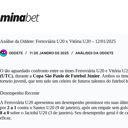
Pular
para
o
conteúdo
Análise da Oddete: Ferroviária U20 x Vitória U20 – 12/01/2025
ODDETE
11 DE JANEIRO DE 2025
ANÁLISES DA ODDETE
O tão aguardado confronto entre os times Ferroviária U20 e Vitória U
(UTC)
, durante a
Copa São Paulo de Futebol Júnior
. Ambos os time
torneio juvenil, que tem sido um celeiro de futuros talentos do futebol br
Desempenho Recente
A Ferroviária U20 apresentou um desempenho promissor em suas últimas
por
2 a 1
contra o Santos U20 (9 de janeiro), após um empate sem gol
8 a 0
sobre o Jaciobá U20 (3 de janeiro). Seu desempenho geral é de c
eficaz.