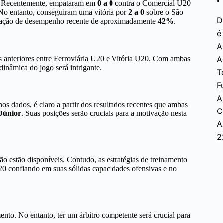
os. Recentemente, empataram em
0 a 0
contra o Comercial U20
 No entanto, conseguiram uma vitória por
2 a 0
sobre o São
D
ificação de desempenho recente de aproximadamente
42%
.
é
A
as anteriores entre Ferroviária U20 e Vitória U20. Com ambas
A
dinâmica do jogo será intrigante.
T
F
A
nos dados, é claro a partir dos resultados recentes que ambas
C
Júnior
. Suas posições serão cruciais para a motivação nesta
A
2
ão estão disponíveis. Contudo, as estratégias de treinamento
U20 confiando em suas sólidas capacidades ofensivas e no
nto. No entanto, ter um árbitro competente será crucial para