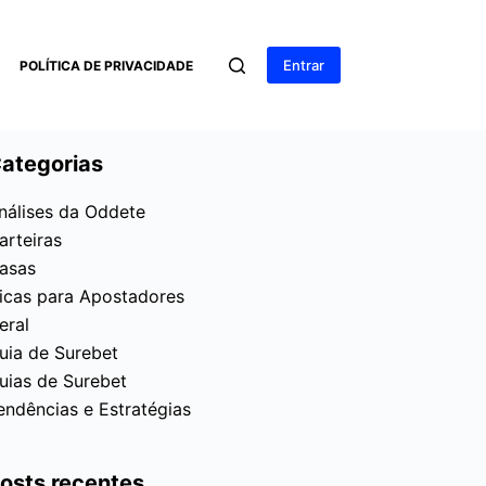
Entrar
POLÍTICA DE PRIVACIDADE
ategorias
nálises da Oddete
arteiras
asas
icas para Apostadores
eral
uia de Surebet
uias de Surebet
endências e Estratégias
osts recentes