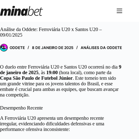
Pular
para
o
conteúdo
Análise da Oddete: Ferroviária U20 x Santos U20 –
09/01/2025
ODDETE
8 DE JANEIRO DE 2025
ANÁLISES DA ODDETE
O duelo entre Ferroviária U20 e Santos U20 ocorrerá no dia
9
de janeiro de 2025
, às
19:00
(hora local), como parte da
Copa São Paulo de Futebol Júnior
. Este torneio tem sido
um grande vitrine para os jovens talentos do Brasil, e esse
embate é crucial para ambas as equipes, que buscam avançar
na competição.
Desempenho Recente
A Ferroviária U20 apresenta um desempenho recente
irregular, evidenciando dificuldades defensivas e uma
performance ofensiva inconsistente: