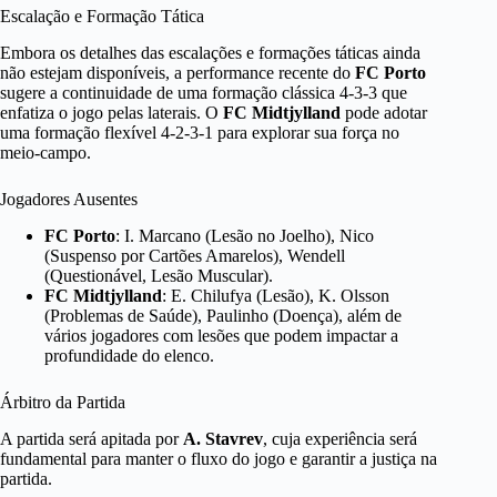
Escalação e Formação Tática
Embora os detalhes das escalações e formações táticas ainda
não estejam disponíveis, a performance recente do
FC Porto
sugere a continuidade de uma formação clássica 4-3-3 que
enfatiza o jogo pelas laterais. O
FC Midtjylland
pode adotar
uma formação flexível 4-2-3-1 para explorar sua força no
meio-campo.
Jogadores Ausentes
FC Porto
: I. Marcano (Lesão no Joelho), Nico
(Suspenso por Cartões Amarelos), Wendell
(Questionável, Lesão Muscular).
FC Midtjylland
: E. Chilufya (Lesão), K. Olsson
(Problemas de Saúde), Paulinho (Doença), além de
vários jogadores com lesões que podem impactar a
profundidade do elenco.
Árbitro da Partida
A partida será apitada por
A. Stavrev
, cuja experiência será
fundamental para manter o fluxo do jogo e garantir a justiça na
partida.