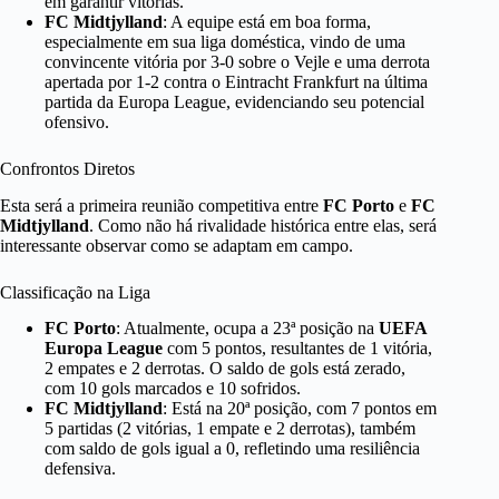
em garantir vitórias.
FC Midtjylland
: A equipe está em boa forma,
especialmente em sua liga doméstica, vindo de uma
convincente vitória por 3-0 sobre o Vejle e uma derrota
apertada por 1-2 contra o Eintracht Frankfurt na última
partida da Europa League, evidenciando seu potencial
ofensivo.
Confrontos Diretos
Esta será a primeira reunião competitiva entre
FC Porto
e
FC
Midtjylland
. Como não há rivalidade histórica entre elas, será
interessante observar como se adaptam em campo.
Classificação na Liga
FC Porto
: Atualmente, ocupa a 23ª posição na
UEFA
Europa League
com 5 pontos, resultantes de 1 vitória,
2 empates e 2 derrotas. O saldo de gols está zerado,
com 10 gols marcados e 10 sofridos.
FC Midtjylland
: Está na 20ª posição, com 7 pontos em
5 partidas (2 vitórias, 1 empate e 2 derrotas), também
com saldo de gols igual a 0, refletindo uma resiliência
defensiva.