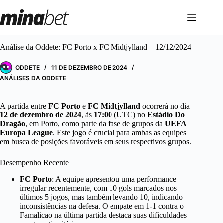
Pular
para
o
conteúdo
Análise da Oddete: FC Porto x FC Midtjylland – 12/12/2024
ODDETE
11 DE DEZEMBRO DE 2024
ANÁLISES DA ODDETE
A partida entre
FC Porto
e
FC Midtjylland
ocorrerá no dia
12 de dezembro de 2024
, às
17:00
(UTC) no
Estádio Do
Dragão
, em Porto, como parte da fase de grupos da
UEFA
Europa League
. Este jogo é crucial para ambas as equipes
em busca de posições favoráveis em seus respectivos grupos.
Desempenho Recente
FC Porto
: A equipe apresentou uma performance
irregular recentemente, com 10 gols marcados nos
últimos 5 jogos, mas também levando 10, indicando
inconsistências na defesa. O empate em 1-1 contra o
Famalicao na última partida destaca suas dificuldades