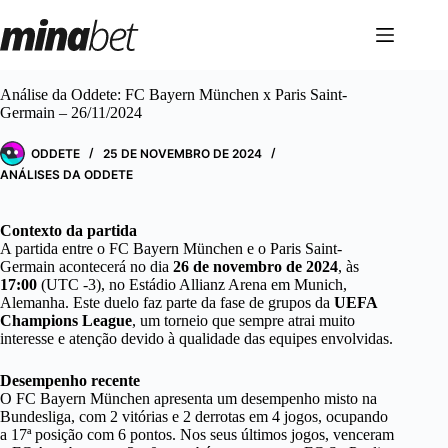
Pular
para
o
conteúdo
Análise da Oddete: FC Bayern München x Paris Saint-
Germain – 26/11/2024
ODDETE
25 DE NOVEMBRO DE 2024
ANÁLISES DA ODDETE
Contexto da partida
A partida entre o FC Bayern München e o Paris Saint-
Germain acontecerá no dia
26 de novembro de 2024
, às
17:00
(UTC -3), no Estádio Allianz Arena em Munich,
Alemanha. Este duelo faz parte da fase de grupos da
UEFA
Champions League
, um torneio que sempre atrai muito
interesse e atenção devido à qualidade das equipes envolvidas.
Desempenho recente
O FC Bayern München apresenta um desempenho misto na
Bundesliga, com 2 vitórias e 2 derrotas em 4 jogos, ocupando
a 17ª posição com 6 pontos. Nos seus últimos jogos, venceram