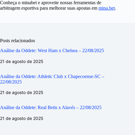
Conheça o minabet e aproveite nossas ferramentas de
arbitragem esportiva para melhorar suas apostas em
mina.bet
.
Posts relacionados
Análise da Oddete: West Ham x Chelsea – 22/08/2025
21 de agosto de 2025
Análise da Oddete: Athletic Club x Chapecoense-SC –
22/08/2025
21 de agosto de 2025
Análise da Oddete: Real Betis x Alavés – 22/08/2025
21 de agosto de 2025