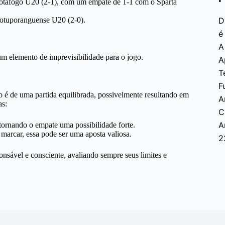
Botafogo U20 (2-1), com um empate de 1-1 com o Sparta
Votuporanguense U20 (2-0).
D
é
A
 um elemento de imprevisibilidade para o jogo.
A
T
F
 é de uma partida equilibrada, possivelmente resultando em
A
as:
C
A
tornando o empate uma possibilidade forte.
marcar, essa pode ser uma aposta valiosa.
2
onsável e consciente, avaliando sempre seus limites e