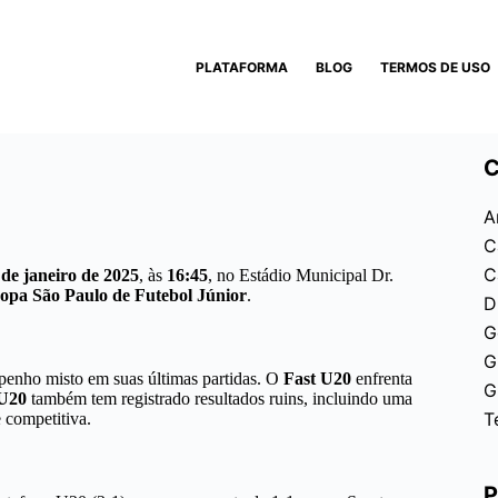
PLATAFORMA
BLOG
TERMOS DE USO
C
A
C
C
 de janeiro de 2025
, às
16:45
, no Estádio Municipal Dr.
opa São Paulo de Futebol Júnior
.
D
G
G
enho misto em suas últimas partidas. O
Fast U20
enfrenta
G
 U20
também tem registrado resultados ruins, incluindo uma
T
 competitiva.
P