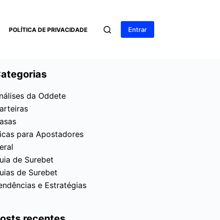
Entrar
POLÍTICA DE PRIVACIDADE
ategorias
nálises da Oddete
arteiras
asas
icas para Apostadores
eral
uia de Surebet
uias de Surebet
endências e Estratégias
osts recentes