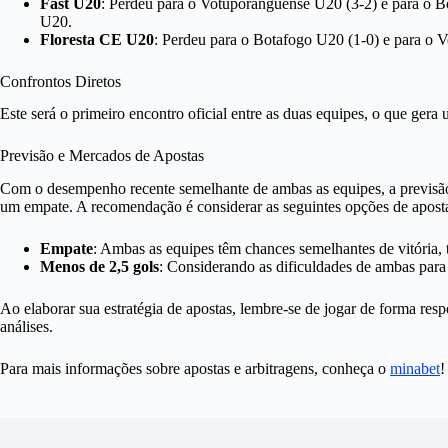
Fast U20
: Perdeu para o Votuporanguense U20 (3-2) e para o 
U20.
Floresta CE U20
: Perdeu para o Botafogo U20 (1-0) e para o 
Confrontos Diretos
Este será o primeiro encontro oficial entre as duas equipes, o que gera
Previsão e Mercados de Apostas
Com o desempenho recente semelhante de ambas as equipes, a previsão
um empate. A recomendação é considerar as seguintes opções de apost
Empate
: Ambas as equipes têm chances semelhantes de vitória, 
Menos de 2,5 gols
: Considerando as dificuldades de ambas para 
Ao elaborar sua estratégia de apostas, lembre-se de jogar de forma resp
análises.
Para mais informações sobre apostas e arbitragens, conheça o
minabet
!