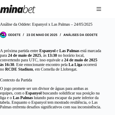
Pular
para
o
conteúdo
Análise da Oddete: Espanyol x Las Palmas – 24/05/2025
ODDETE
23 DE MAIO DE 2025
ANÁLISES DA ODDETE
A próxima partida entre
Espanyol
e
Las Palmas
está marcada
para
24 de maio de 2025
, às
13:30
no horário local,
convertendo para UTC, isso equivale a
24 de maio de 2025
às 16:30
. Este emocionante encontro pela
La Liga
ocorrerá
no
RCDE Stadium
, em Cornella de Llobregat.
Contexto da Partida
O jogo promete ser um divisor de águas para ambas as
equipes, com o
Espanyol
buscando solidificar sua posição na
liga e o
Las Palmas
lutando para escapar da parte inferior da
tabela. Enquanto o Espanyol tem mostrado resiliência, o Las
Palmas enfrenta desafios significativos com sua inconsistência.