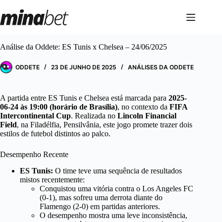
Pular
para
o
conteúdo
Análise da Oddete: ES Tunis x Chelsea – 24/06/2025
ODDETE
23 DE JUNHO DE 2025
ANÁLISES DA ODDETE
A partida entre ES Tunis e Chelsea está marcada para
2025-
06-24 às 19:00 (horário de Brasília)
, no contexto da
FIFA
Intercontinental Cup
. Realizada no
Lincoln Financial
Field
, na Filadélfia, Pensilvânia, este jogo promete trazer dois
estilos de futebol distintos ao palco.
Desempenho Recente
ES Tunis:
O time teve uma sequência de resultados
mistos recentemente:
Conquistou uma vitória contra o Los Angeles FC
(0-1), mas sofreu uma derrota diante do
Flamengo (2-0) em partidas anteriores.
O desempenho mostra uma leve inconsistência,