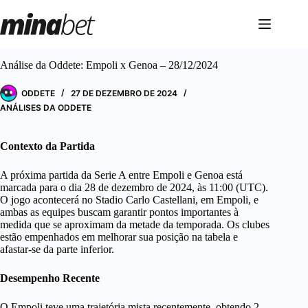
Pular
para
o
conteúdo
Análise da Oddete: Empoli x Genoa – 28/12/2024
ODDETE
27 DE DEZEMBRO DE 2024
ANÁLISES DA ODDETE
Contexto da Partida
A próxima partida da Serie A entre Empoli e Genoa está
marcada para o dia 28 de dezembro de 2024, às 11:00 (UTC).
O jogo acontecerá no Stadio Carlo Castellani, em Empoli, e
ambas as equipes buscam garantir pontos importantes à
medida que se aproximam da metade da temporada. Os clubes
estão empenhados em melhorar sua posição na tabela e
afastar-se da parte inferior.
Desempenho Recente
O Empoli teve uma trajetória mista recentemente, obtendo 2