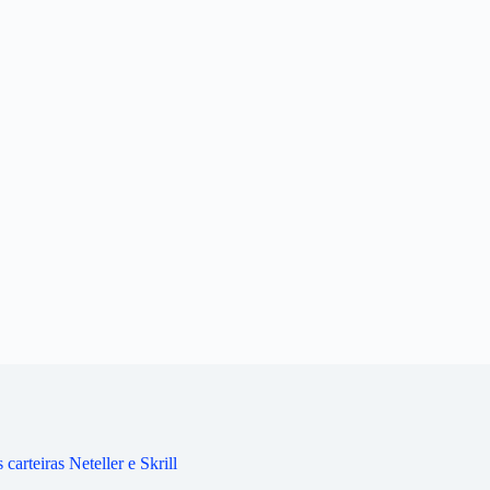
carteiras Neteller e Skrill