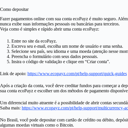
Como depositar
Fazer pagamentos online com sua conta ecoPayz é muito seguro. Além d
nunca exibe suas informações pessoais ou bancárias para terceiros.
Veja como é simples e rápido abrir uma conta ecoPayz:
Entre no site da ecoPayz.
Escreva seu e-mail, escolha um nome de usuário e uma senha.
Selecione seu país, seu idioma e uma moeda (atenção nesse mome
Preencha o formulário com seus dados pessoais.
Insira o código de validação e clique em “Criar conta”.
Link de apoio:
https://www.ecopayz.com/pt/help-support/quick-guides
Após a criação da conta, você deve creditar fundos para começar a depos
sua conta ecoPayz e escolher um dos métodos de pagamento disponívei
Um diferencial muito atraente é a possibilidade de abrir contas secundá
Saiba mais:
https://www.ecopayz.com/pt/help-support/multicurrency-a
No Brasil, você pode depositar com cartão de crédito ou débito, depósit
algumas moedas virtuais como o Bitcoin.