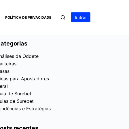
Entrar
POLÍTICA DE PRIVACIDADE
ategorias
nálises da Oddete
arteiras
asas
icas para Apostadores
eral
uia de Surebet
uias de Surebet
endências e Estratégias
osts recentes