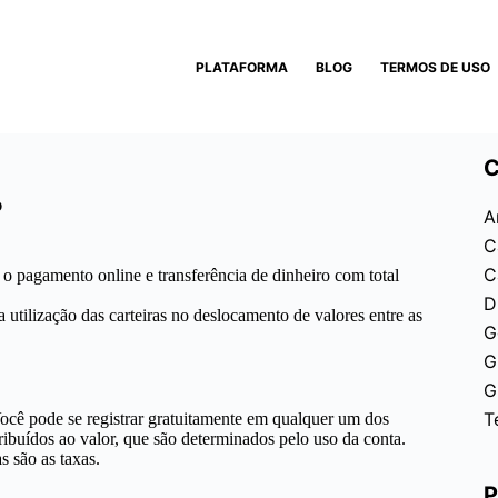
PLATAFORMA
BLOG
TERMOS DE USO
C
O
A
C
C
 o pagamento online e transferência de dinheiro com total
D
utilização das carteiras no deslocamento de valores entre as
G
G
G
T
 Você pode se registrar gratuitamente em qualquer um dos
ribuídos ao valor, que são determinados pelo uso da conta.
s são as taxas.
P