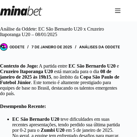
Pular
para
o
conteúdo
Análise da Oddete: EC São Bernardo U20 x Cruzeiro
Itaporanga U20 – 08/01/2025
ODDETE
7 DE JANEIRO DE 2025
ANÁLISES DA ODDETE
Contexto do Jogo:
A partida entre
EC São Bernardo U20
e
Cruzeiro Itaporanga U20
está marcada para o dia
08 de
janeiro de 2025 às 19h15
, no âmbito da
Copa São Paulo de
Futebol Júnior
. Este torneio é altamente prestigiado para
equipes de base no Brasil, destacando os talentos emergentes
do país.
Desempenho Recente:
EC São Bernardo U20
teve dificuldades em suas
recentes apresentações, tendo perdido sua última partida
por 0-2 para o
Zumbi U20
em 5 de janeiro de 2025.
No geral, a equipe tem enfrentado desafios para marcar,