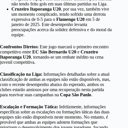
não tendo feito gols em suas últimas partidas na Liga.
Cruzeiro Itaporanga U20
, por sua vez, também vive
um momento complicado, tendo sofrido uma derrota
expressiva de 0-5 para o
Flamengo U20
em 5 de
janeiro de 2025. Este desempenho levanta
preocupações acerca da solidez defensiva e do moral da
equipe.
Confrontos Diretos:
Este jogo marcará o primeiro encontro
competitivo entre
EC São Bernardo U20
e
Cruzeiro
Itaporanga U20
, tornando-se um embate inédito na cena
juvenil competitiva.
Classificação na Liga:
Informações detalhadas sobre a atual
classificação de ambas as equipes não estão disponíveis, mas,
com o recente desempenho abaixo do esperado, ambos os
clubes estarão ansiosos por uma recuperação nesta partida
para reavivar suas campanhas na
Copa São Paulo
.
Escalação e Formação Tática:
Infelizmente, informações
específicas sobre as escalações ou formações táticas das duas
equipes não estão disponíveis neste momento. No entanto, é
provável que ambas as equipes adotem formações que
priorizem o desenvolvimento dos jovens jogadores, focando