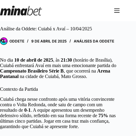
Pular
para
o
conteúdo
Análise da Oddete: Cuiabá x Avaí – 10/04/2025
ODDETE
9 DE ABRIL DE 2025
ANÁLISES DA ODDETE
No dia
10 de abril de 2025
, às
21:30
(horário de Brasília),
Cuiabá enfrentará Avaí em mais uma emocionante partida do
Campeonato Brasileiro Série B
, que ocorrerá na
Arena
Pantanal
na cidade de Cuiabá, Mato Grosso.
Contexto da Partida
Cuiabá chega nesse confronto após uma vitória convincente
contra o Volta Redonda, onde saiu de campo com um
resultado de
0-1
. A equipe apresentou um desempenho
defensivo sólido, refletido em sua forma recente de
75%
nas
últimas cinco partidas. Jogar em casa traz mais confiança,
garantindo que Cuiabá se apresente forte.