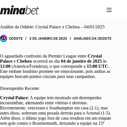
Pular
para
o
conteúdo
Análise da Oddete: Crystal Palace x Chelsea – 04/01/2025
ODDETE
3 DE JANEIRO DE 2025
ANÁLISES DA ODDETE
O aguardado confronto da Premier League entre
Crystal
Palace
e
Chelsea
ocorrerá no dia
04 de janeiro de 2025
às
12:00
(America/Fortaleza), o que corresponde a
15:00 UTC
.
Este embate londrino promete ser emocionante, pois ambas as
equipes buscam pontos cruciais para suas campanhas.
Desempenho Recente
Crystal Palace
: A equipe tem mostrado um desempenho
inconsistênte, alternando entre vitórias e derrotas.
Recentemente, venceram o Southampton em casa (2-1), mas
antes disso, sofreram uma pesada derrota para o Arsenal (1-5).
Além disso, o último jogo fora de casa resultou em um empate
sem gols contra o Bournemouth, deixando a equipe na 15ª