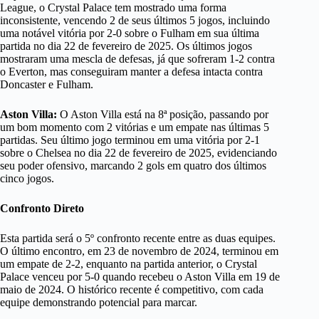
League, o Crystal Palace tem mostrado uma forma
inconsistente, vencendo 2 de seus últimos 5 jogos, incluindo
uma notável vitória por 2-0 sobre o Fulham em sua última
partida no dia 22 de fevereiro de 2025. Os últimos jogos
mostraram uma mescla de defesas, já que sofreram 1-2 contra
o Everton, mas conseguiram manter a defesa intacta contra
Doncaster e Fulham.
Aston Villa:
O Aston Villa está na 8ª posição, passando por
um bom momento com 2 vitórias e um empate nas últimas 5
partidas. Seu último jogo terminou em uma vitória por 2-1
sobre o Chelsea no dia 22 de fevereiro de 2025, evidenciando
seu poder ofensivo, marcando 2 gols em quatro dos últimos
cinco jogos.
Confronto Direto
Esta partida será o 5º confronto recente entre as duas equipes.
O último encontro, em 23 de novembro de 2024, terminou em
um empate de 2-2, enquanto na partida anterior, o Crystal
Palace venceu por 5-0 quando recebeu o Aston Villa em 19 de
maio de 2024. O histórico recente é competitivo, com cada
equipe demonstrando potencial para marcar.