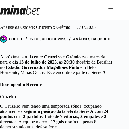
Pular
para
o
conteúdo
Análise da Oddete: Cruzeiro x Grêmio – 13/07/2025
ODDETE
12 DE JULHO DE 2025
ANÁLISES DA ODDETE
A próxima partida entre
Cruzeiro
e
Grêmio
está marcada
para o dia
13 de julho de 2025
, às
20:30
(horário de Brasília)
no
Estádio Governador Magalhães Pinto
em Belo
Horizonte, Minas Gerais. Este encontro é parte da
Serie A
Desempenho Recente
Cruzeiro
O Cruzeiro vem tendo uma temporada sólida, ocupando
atualmente a
segunda posição
da tabela da
Serie A
com
24
pontos
em
12 partidas
, fruto de
7 vitórias
,
3 empates
e
2
derrotas
. A equipe marcou
17 gols
e sofreu apenas
8
,
demonstrando uma defesa forte.