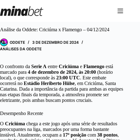
Pular
para
o
conteúdo
Análise da Oddete: Criciúma x Flamengo – 04/12/2024
ODDETE
3 DE DEZEMBRO DE 2024
ANÁLISES DA ODDETE
O confronto da
Serie A
entre
Criciúma
e
Flamengo
está
marcado para
4 de dezembro de 2024, às 20:00
(horário
local), o que corresponde às
23:00 UTC
. Este embate
ocorrerá no
Estádio Heriberto Hülse
, em Criciúma, Santa
Catarina. Dada a importância da partida para ambas as equipes
nas etapas finais da temporada, a atmosfera promete ser
eletrizante, pois ambas buscam pontos cruciais.
Desempenho Recente
O
Criciúma
chega a este jogo após uma série de resultados
preocupantes na liga, marcados por uma forma bastante
instável. Atualmente, ocupam a
17ª posição
com
38 pontos
,