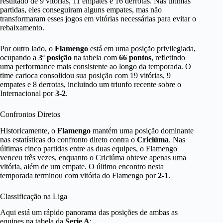
resultado de 9 vitórias, 11 empates e 16 derrotas. Nas últimas
partidas, eles conseguiram alguns empates, mas não
transformaram esses jogos em vitórias necessárias para evitar o
rebaixamento.
Por outro lado, o
Flamengo
está em uma posição privilegiada,
ocupando a
3ª posição
na tabela com
66 pontos
, refletindo
uma performance mais consistente ao longo da temporada. O
time carioca consolidou sua posição com 19 vitórias, 9
empates e 8 derrotas, incluindo um triunfo recente sobre o
Internacional por
3-2
.
Confrontos Diretos
Historicamente, o
Flamengo
mantém uma posição dominante
nas estatísticas do confronto direto contra o
Criciúma
. Nas
últimas cinco partidas entre as duas equipes, o Flamengo
venceu três vezes, enquanto o Criciúma obteve apenas uma
vitória, além de um empate. O último encontro nesta
temporada terminou com vitória do Flamengo por
2-1
.
Classificação na Liga
Aqui está um rápido panorama das posições de ambas as
equipes na tabela da
Serie A
: