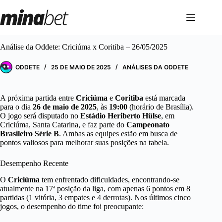
Pular
para
o
conteúdo
Análise da Oddete: Criciúma x Coritiba – 26/05/2025
ODDETE
25 DE MAIO DE 2025
ANÁLISES DA ODDETE
A próxima partida entre
Criciúma
e
Coritiba
está marcada
para o dia
26 de maio de 2025
, às
19:00
(horário de Brasília).
O jogo será disputado no
Estádio Heriberto Hülse
, em
Criciúma, Santa Catarina, e faz parte do
Campeonato
Brasileiro Série B
. Ambas as equipes estão em busca de
pontos valiosos para melhorar suas posições na tabela.
Desempenho Recente
O
Criciúma
tem enfrentado dificuldades, encontrando-se
atualmente na 17ª posição da liga, com apenas 6 pontos em 8
partidas (1 vitória, 3 empates e 4 derrotas). Nos últimos cinco
jogos, o desempenho do time foi preocupante: