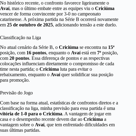
No histórico recente, o confronto favorece ligeiramente o
Avaí
, mas o último embate entre as equipes viu o
Criciúma
vencer de forma convincente por 3-0 no campeonato
catarinense. A próxima partida na Série B ocorrerá novamente
em
25 de outubro de 2025
, adicionando tensão a este duelo.
Classificação na Liga
No atual cenário da Série B, o
Criciúma
se encontra na
15ª
posição, com
16 pontos
, enquanto o
Avaí
está em
7ª
posição,
com
20 pontos
. Essa diferença de pontos e as respectivas
colocações influenciam diretamente o compromisso de cada
time nesta partida; o
Criciúma
luta para evitar o
rebaixamento, enquanto o
Avaí
quer solidificar sua posição
para promoção.
Previsão do Jogo
Com base na forma atual, estatísticas de confrontos diretos e a
classificação na liga, minha previsão para essa partida é uma
vitória de 1-0 para o Criciúma
. A vantagem de jogar em
casa e o desempenho recente devem dar ao
Criciúma
a
vantagem sobre o
Avaí
, que tem enfrentado dificuldades em
suas últimas partidas.