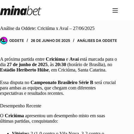
Pular
para
o
conteúdo
Análise da Oddete: Criciúma x Avaí – 27/06/2025
ODDETE
26 DE JUNHO DE 2025
ANÁLISES DA ODDETE
A próxima partida entre
Criciúma
e
Avaí
está marcada para o
dia
27 de junho de 2025
, às
20:30
(horário de Brasília), no
Estádio Heriberto Hülse
, em Criciúma, Santa Catarina.
Essa disputa no
Campeonato Brasileiro Série B
será crucial
para ambas as equipes, que chegam com diferentes
expectativas e resultados recentes.
Desempenho Recente
O
Criciúma
apresentou um desempenho misto em suas
últimas partidas, conquistando:
Vitórias:
2 (1-0 contra o Vila Nova, 3-2 contra o