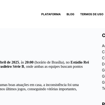
PLATAFORMA
BLOG
TERMOS DE USO
C
A
C
C
abril de 2025
, às
20:00
(horário de Brasília), no
Estádio Rei
D
sileiro Série B
, onde ambas as equipes buscam pontos
G
G
G
umas boas atuações em casa, a inconsistência foi uma
T
os últimos jogos, conseguindo vitórias importantes,
P