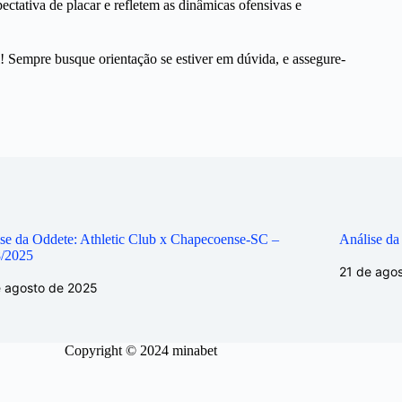
ectativa de placar e refletem as dinâmicas ofensivas e
l! Sempre busque orientação se estiver em dúvida, e assegure-
se da Oddete: Athletic Club x Chapecoense-SC –
Análise da
8/2025
21 de ago
e agosto de 2025
Copyright © 2024 minabet