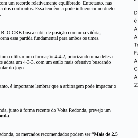
om um recorde relativamente equilibrado. Entretanto, nas
a dos confrontos. Essa tendência pode influenciar no duelo
D
.
é
A
e B. O CRB busca subir de posição com uma vitória,
A
orna essa partida fundamental para ambos os times.
T
F
tuma utilizar uma formação 4-4-2, priorizando uma defesa
A
nte adota um 4-3-3, com um estilo mais ofensivo buscando
rolar do jogo.
C
A
2
anto, é importante lembrar que a arbitragem pode impactar o
da, junto à forma recente do Volta Redonda, prevejo um
onda
.
 Redonda, os mercados recomendados podem ser
“Mais de 2.5