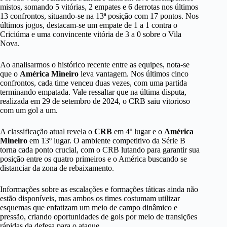
mistos, somando 5 vitórias, 2 empates e 6 derrotas nos últimos
13 confrontos, situando-se na 13ª posição com 17 pontos. Nos
últimos jogos, destacam-se um empate de 1 a 1 contra o
Criciúma e uma convincente vitória de 3 a 0 sobre o Vila
Nova.
Ao analisarmos o histórico recente entre as equipes, nota-se
que o
América Mineiro
leva vantagem. Nos últimos cinco
confrontos, cada time venceu duas vezes, com uma partida
terminando empatada. Vale ressaltar que na última disputa,
realizada em 29 de setembro de 2024, o CRB saiu vitorioso
com um gol a um.
A classificação atual revela o
CRB
em 4º lugar e o
América
Mineiro
em 13º lugar. O ambiente competitivo da Série B
torna cada ponto crucial, com o CRB lutando para garantir sua
posição entre os quatro primeiros e o América buscando se
distanciar da zona de rebaixamento.
Informações sobre as escalações e formações táticas ainda não
estão disponíveis, mas ambos os times costumam utilizar
esquemas que enfatizam um meio de campo dinâmico e
pressão, criando oportunidades de gols por meio de transições
rápidas da defesa para o ataque.