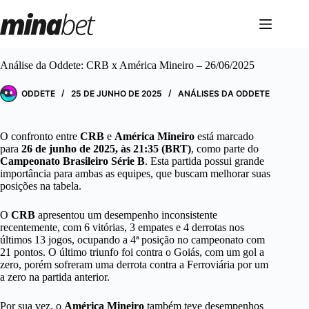
Pular
para
o
conteúdo
Análise da Oddete: CRB x América Mineiro – 26/06/2025
ODDETE
25 DE JUNHO DE 2025
ANÁLISES DA ODDETE
O confronto entre
CRB
e
América Mineiro
está marcado
para
26 de junho de 2025, às 21:35 (BRT)
, como parte do
Campeonato Brasileiro Série B
. Esta partida possui grande
importância para ambas as equipes, que buscam melhorar suas
posições na tabela.
O
CRB
apresentou um desempenho inconsistente
recentemente, com 6 vitórias, 3 empates e 4 derrotas nos
últimos 13 jogos, ocupando a 4ª posição no campeonato com
21 pontos. O último triunfo foi contra o Goiás, com um gol a
zero, porém sofreram uma derrota contra a Ferroviária por um
a zero na partida anterior.
Por sua vez, o
América Mineiro
também teve desempenhos