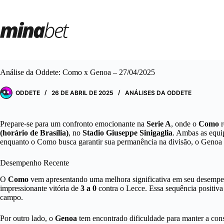
Pular
para
o
conteúdo
Análise da Oddete: Como x Genoa – 27/04/2025
ODDETE
26 DE ABRIL DE 2025
ANÁLISES DA ODDETE
Prepare-se para um confronto emocionante na
Serie A
, onde o
Como
r
(horário de Brasília)
, no
Stadio Giuseppe Sinigaglia
. Ambas as equip
enquanto o Como busca garantir sua permanência na divisão, o Genoa e
Desempenho Recente
O
Como
vem apresentando uma melhora significativa em seu desempenh
impressionante vitória de
3 a 0
contra o Lecce. Essa sequência positiva 
campo.
Por outro lado, o
Genoa
tem encontrado dificuldade para manter a consi