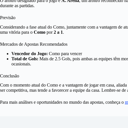
O árbitro designado para o jogo é
A. Arena
, um árbitro reconhecido n
durante as partidas.
Previsão
Considerando a fase atual do Como, juntamente com a vantagem de atu
uma vitória para o
Como
por
2 a 1
.
Mercados de Apostas Recomendados
Vencedor do Jogo:
Como para vencer
Total de Gols:
Mais de 2.5 Gols, pois ambas as equipes têm most
ocasionais.
Conclusão
Com o momento atual do Como e a vantagem de jogar em casa, aliada às
ser competitiva, mas tende a favorecer a equipe da casa. Lembre-se de 
Para mais análises e oportunidades no mundo das apostas, conheça o
m