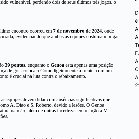
o vulnerável, perdendo dois de seus últimos três jogos, o
D
é
A
 último encontro ocorreu em
7 de novembro de 2024
, onde
acirrada, evidenciando que ambas as equipes costumam brigar
A
T
F
A
ndo
39 pontos
, enquanto o
Genoa
está apenas uma posição
C
ença de gols coloca o Como ligeiramente à frente, com um
to é crucial na luta contra o rebaixamento.
A
2
 as equipes devem lidar com ausências significativas que
como A. Diao e S. Roberto, devido a lesões. O Genoa
atura na mão, além de outras incertezas em relação a M.
ções.