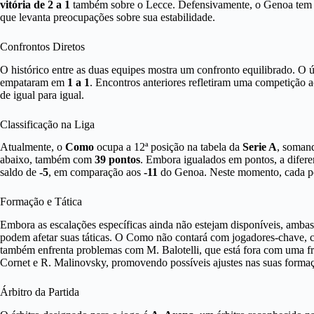
vitória de 2 a 1
também sobre o Lecce. Defensivamente, o Genoa tem sid
que levanta preocupações sobre sua estabilidade.
Confrontos Diretos
O histórico entre as duas equipes mostra um confronto equilibrado. O
empataram em
1 a 1
. Encontros anteriores refletiram uma competição 
de igual para igual.
Classificação na Liga
Atualmente, o
Como
ocupa a 12ª posição na tabela da
Serie A
, soma
abaixo, também com
39 pontos
. Embora igualados em pontos, a difer
saldo de
-5
, em comparação aos
-11
do Genoa. Neste momento, cada pon
Formação e Tática
Embora as escalações específicas ainda não estejam disponíveis, ambas
podem afetar suas táticas. O Como não contará com jogadores-chave, 
também enfrenta problemas com M. Balotelli, que está fora com uma fr
Cornet e R. Malinovsky, promovendo possíveis ajustes nas suas forma
Árbitro da Partida