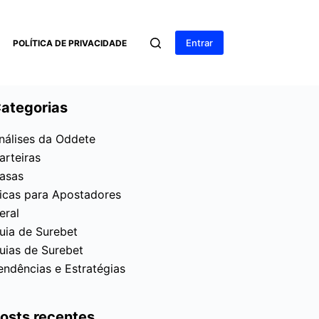
Entrar
POLÍTICA DE PRIVACIDADE
ategorias
nálises da Oddete
arteiras
asas
icas para Apostadores
eral
uia de Surebet
uias de Surebet
endências e Estratégias
osts recentes