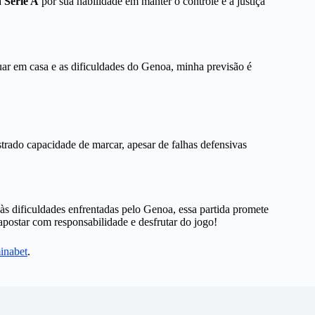
a
Serie A
por sua habilidade em manter o controle e a justiça
ar em casa e as dificuldades do Genoa, minha previsão é
rado capacidade de marcar, apesar de falhas defensivas
 dificuldades enfrentadas pelo Genoa, essa partida promete
apostar com responsabilidade e desfrutar do jogo!
inabet
.