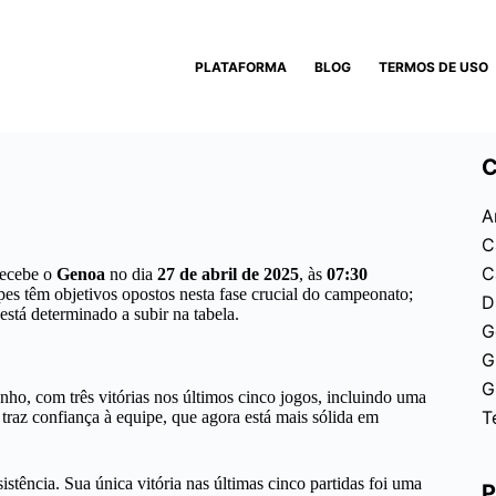
PLATAFORMA
BLOG
TERMOS DE USO
C
A
C
C
ecebe o
Genoa
no dia
27 de abril de 2025
, às
07:30
es têm objetivos opostos nesta fase crucial do campeonato;
D
stá determinado a subir na tabela.
G
G
G
o, com três vitórias nos últimos cinco jogos, incluindo uma
T
traz confiança à equipe, que agora está mais sólida em
stência. Sua única vitória nas últimas cinco partidas foi uma
P