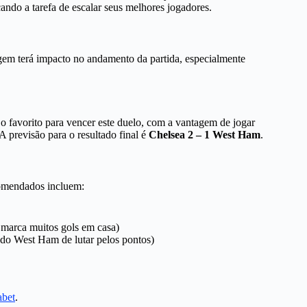
do a tarefa de escalar seus melhores jogadores.
ragem terá impacto no andamento da partida, especialmente
 favorito para vencer este duelo, com a vantagem de jogar
 previsão para o resultado final é
Chelsea 2 – 1 West Ham
.
comendados incluem:
 marca muitos gols em casa)
do West Ham de lutar pelos pontos)
abet
.