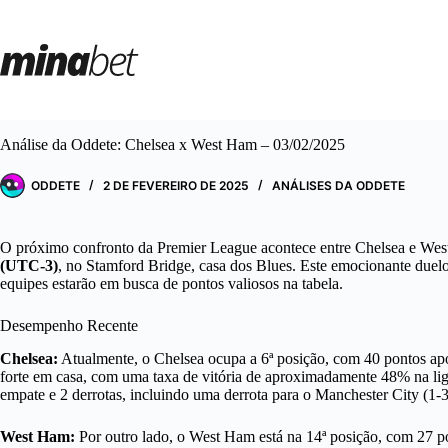
Pular
para
o
conteúdo
Análise da Oddete: Chelsea x West Ham – 03/02/2025
ODDETE
2 DE FEVEREIRO DE 2025
ANÁLISES DA ODDETE
O próximo confronto da Premier League acontece entre Chelsea e We
(UTC-3)
, no Stamford Bridge, casa dos Blues. Este emocionante duelo
equipes estarão em busca de pontos valiosos na tabela.
Desempenho Recente
Chelsea:
Atualmente, o Chelsea ocupa a 6ª posição, com 40 pontos a
forte em casa, com uma taxa de vitória de aproximadamente 48% na liga.
empate e 2 derrotas, incluindo uma derrota para o Manchester City (1-3
West Ham:
Por outro lado, o West Ham está na 14ª posição, com 27 p