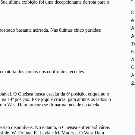
. Sua última exibição foi uma decepcionante derrota para o
D
é
A
strado bastante acirrada. Nas últimas cinco partidas:
A
T
F
A
C
 maioria dos pontos nos confrontos recentes.
A
2
ável. O Chelsea busca escalar da 6ª posição, enquanto o
na 14ª posição. Este jogo é crucial para ambos os lados: o
o o West Ham procura se firmar na metade da tabela.
stão disponíveis. No entanto, o Chelsea enfrentará várias
diashile, W. Fofana, R. Lavia e M. Mudryk. O West Ham