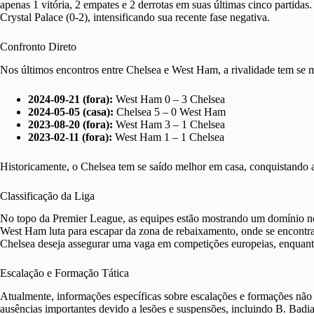
apenas 1 vitória, 2 empates e 2 derrotas em suas últimas cinco partidas
Crystal Palace (0-2), intensificando sua recente fase negativa.
Confronto Direto
Nos últimos encontros entre Chelsea e West Ham, a rivalidade tem se mo
2024-09-21 (fora):
West Ham 0 – 3 Chelsea
2024-05-05 (casa):
Chelsea 5 – 0 West Ham
2023-08-20 (fora):
West Ham 3 – 1 Chelsea
2023-02-11 (fora):
West Ham 1 – 1 Chelsea
Historicamente, o Chelsea tem se saído melhor em casa, conquistando a
Classificação da Liga
No topo da Premier League, as equipes estão mostrando um domínio not
West Ham luta para escapar da zona de rebaixamento, onde se encontra 
Chelsea deseja assegurar uma vaga em competições europeias, enquant
Escalação e Formação Tática
Atualmente, informações específicas sobre escalações e formações não e
ausências importantes devido a lesões e suspensões, incluindo B. Ba