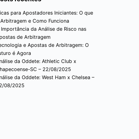
icas para Apostadores Iniciantes: O que
 Arbitragem e Como Funciona
 Importância da Análise de Risco nas
postas de Arbitragem
ecnologia e Apostas de Arbitragem: O
uturo é Agora
nálise da Oddete: Athletic Club x
hapecoense-SC – 22/08/2025
nálise da Oddete: West Ham x Chelsea –
2/08/2025