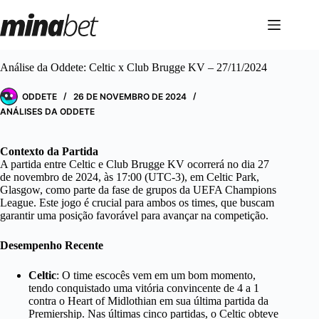
Pular
para
o
conteúdo
Análise da Oddete: Celtic x Club Brugge KV – 27/11/2024
ODDETE
26 DE NOVEMBRO DE 2024
ANÁLISES DA ODDETE
Contexto da Partida
A partida entre Celtic e Club Brugge KV ocorrerá no dia 27
de novembro de 2024, às 17:00 (UTC-3), em Celtic Park,
Glasgow, como parte da fase de grupos da UEFA Champions
League. Este jogo é crucial para ambos os times, que buscam
garantir uma posição favorável para avançar na competição.
Desempenho Recente
Celtic
: O time escocês vem em um bom momento,
tendo conquistado uma vitória convincente de 4 a 1
contra o Heart of Midlothian em sua última partida da
Premiership. Nas últimas cinco partidas, o Celtic obteve