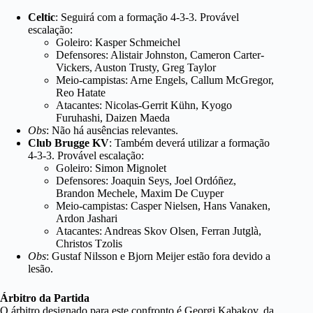
Celtic
: Seguirá com a formação 4-3-3. Provável
escalação:
Goleiro: Kasper Schmeichel
Defensores: Alistair Johnston, Cameron Carter-
Vickers, Auston Trusty, Greg Taylor
Meio-campistas: Arne Engels, Callum McGregor,
Reo Hatate
Atacantes: Nicolas-Gerrit Kühn, Kyogo
Furuhashi, Daizen Maeda
Obs
: Não há ausências relevantes.
Club Brugge KV
: Também deverá utilizar a formação
4-3-3. Provável escalação:
Goleiro: Simon Mignolet
Defensores: Joaquin Seys, Joel Ordóñez,
Brandon Mechele, Maxim De Cuyper
Meio-campistas: Casper Nielsen, Hans Vanaken,
Ardon Jashari
Atacantes: Andreas Skov Olsen, Ferran Jutglà,
Christos Tzolis
Obs
: Gustaf Nilsson e Bjorn Meijer estão fora devido a
lesão.
Árbitro da Partida
O árbitro designado para este confronto é Georgi Kabakov, da