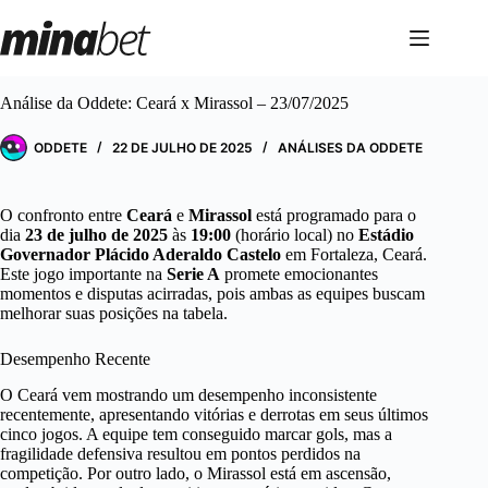
Pular
para
o
conteúdo
Análise da Oddete: Ceará x Mirassol – 23/07/2025
ODDETE
22 DE JULHO DE 2025
ANÁLISES DA ODDETE
O confronto entre
Ceará
e
Mirassol
está programado para o
dia
23 de julho de 2025
às
19:00
(horário local) no
Estádio
Governador Plácido Aderaldo Castelo
em Fortaleza, Ceará.
Este jogo importante na
Serie A
promete emocionantes
momentos e disputas acirradas, pois ambas as equipes buscam
melhorar suas posições na tabela.
Desempenho Recente
O Ceará vem mostrando um desempenho inconsistente
recentemente, apresentando vitórias e derrotas em seus últimos
cinco jogos. A equipe tem conseguido marcar gols, mas a
fragilidade defensiva resultou em pontos perdidos na
competição. Por outro lado, o Mirassol está em ascensão,