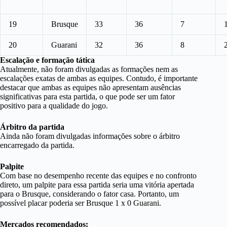
19
Brusque
33
36
7
20
Guarani
32
36
8
Escalação e formação tática
Atualmente, não foram divulgadas as formações nem as
escalações exatas de ambas as equipes. Contudo, é importante
destacar que ambas as equipes não apresentam ausências
significativas para esta partida, o que pode ser um fator
positivo para a qualidade do jogo.
Árbitro da partida
Ainda não foram divulgadas informações sobre o árbitro
encarregado da partida.
Palpite
Com base no desempenho recente das equipes e no confronto
direto, um palpite para essa partida seria uma vitória apertada
para o Brusque, considerando o fator casa. Portanto, um
possível placar poderia ser Brusque 1 x 0 Guarani.
Mercados recomendados: