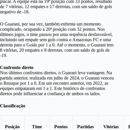
placar. A equipe está na 19ª posição com 33 pontos, resultado
de 7 vitórias, 12 empates e 17 derrotas, com um saldo de gols
negativo de -18.
O Guarani, por sua vez, também enfrenta um momento
complicado, ocupando a 20ª posição com 32 pontos. Nos
últimos jogos, o time passou por uma sequência desfavorável,
incluindo um empate sem gols contra o Amazonas FC e uma
derrota para o Goiás por 1 a 0. Até o momento, o Guarani tem
8 vitórias, 20 empates e 8 derrotas, com um saldo de gols de
-19.
Confronto direto
Nos últimos confrontos diretos, o Guarani leva vantagem. Na
partida anterior, realizada em julho de 2024, o Guarani venceu
o Brusque por 1 a 0. Em um encontro anterior, em 2022, as
equipes empataram em 1 a 1. Este histórico de confrontos
diretos pode influenciar a confiança de ambos os lados.
Classificação
Posição
Time
Pontos
Partidas
Vitórias