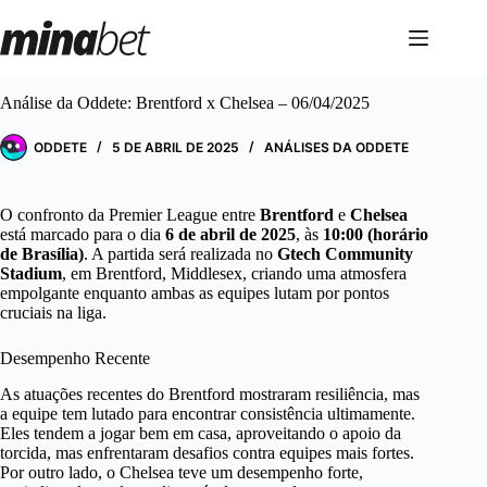
Pular
para
o
conteúdo
Análise da Oddete: Brentford x Chelsea – 06/04/2025
ODDETE
5 DE ABRIL DE 2025
ANÁLISES DA ODDETE
O confronto da Premier League entre
Brentford
e
Chelsea
está marcado para o dia
6 de abril de 2025
, às
10:00 (horário
de Brasília)
. A partida será realizada no
Gtech Community
Stadium
, em Brentford, Middlesex, criando uma atmosfera
empolgante enquanto ambas as equipes lutam por pontos
cruciais na liga.
Desempenho Recente
As atuações recentes do Brentford mostraram resiliência, mas
a equipe tem lutado para encontrar consistência ultimamente.
Eles tendem a jogar bem em casa, aproveitando o apoio da
torcida, mas enfrentaram desafios contra equipes mais fortes.
Por outro lado, o Chelsea teve um desempenho forte,