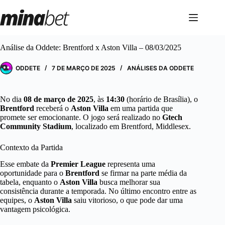
Pular
para
o
conteúdo
Análise da Oddete: Brentford x Aston Villa – 08/03/2025
ODDETE
7 DE MARÇO DE 2025
ANÁLISES DA ODDETE
No dia
08 de março de 2025
, às
14:30
(horário de Brasília), o
Brentford
receberá o
Aston Villa
em uma partida que
promete ser emocionante. O jogo será realizado no
Gtech
Community Stadium
, localizado em Brentford, Middlesex.
Contexto da Partida
Esse embate da
Premier League
representa uma
oportunidade para o
Brentford
se firmar na parte média da
tabela, enquanto o
Aston Villa
busca melhorar sua
consistência durante a temporada. No último encontro entre as
equipes, o
Aston Villa
saiu vitorioso, o que pode dar uma
vantagem psicológica.