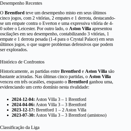
Desempenho Recentes
O
Brentford
teve um desempenho misto em seus últimos
cinco jogos, com 2 vitórias, 2 empates e 1 derrota, destacando-
se um empate contra o Everton e uma expressiva vitória de 4-
0 sobre o Leicester. Por outro lado, o
Aston Villa
apresentou
oscilações em seu desempenho, contabilizando 3 vitórias, 1
empate e 1 derrota pesada (1-4 para o Crystal Palace) em seus
últimos jogos, o que sugere problemas defensivos que podem
ser explorados.
Histórico de Confrontos
Historicamente, as partidas entre
Brentford
e
Aston Villa
são
bastante acirradas. Nas últimas cinco partidas, o
Aston Villa
venceu em três ocasiões, enquanto o
Brentford
ganhou uma,
evidenciando um certo domínio nesta rivalidade:
2024-12-04:
Aston Villa 3 – 1 Brentford
2024-04-06:
Aston Villa 3 – 3 Brentford
2023-12-17:
Brentford 1 – 2 Aston Villa
2023-07-30:
Aston Villa 3 – 3 Brentford (amistoso)
Classificação da Liga