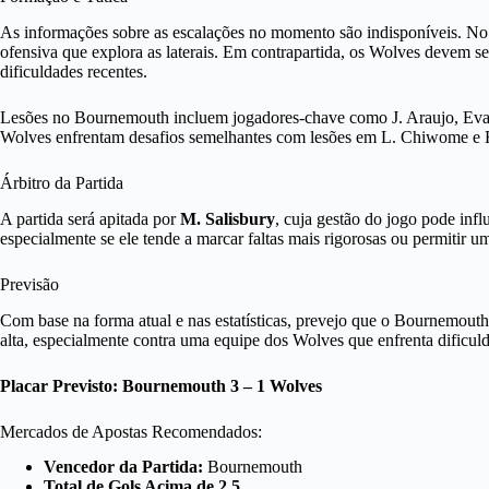
As informações sobre as escalações no momento são indisponíveis. N
ofensiva que explora as laterais. Em contrapartida, os Wolves devem 
dificuldades recentes.
Lesões no Bournemouth incluem jogadores-chave como J. Araujo, Evani
Wolves enfrentam desafios semelhantes com lesões em L. Chiwome e E.
Árbitro da Partida
A partida será apitada por
M. Salisbury
, cuja gestão do jogo pode inf
especialmente se ele tende a marcar faltas mais rigorosas ou permitir um
Previsão
Com base na forma atual e nas estatísticas, prevejo que o Bournemouth
alta, especialmente contra uma equipe dos Wolves que enfrenta dificul
Placar Previsto: Bournemouth 3 – 1 Wolves
Mercados de Apostas Recomendados:
Vencedor da Partida:
Bournemouth
Total de Gols Acima de 2.5