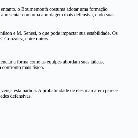
o entanto, o Bournemouth costuma adotar uma formação
se apresentar com uma abordagem mais defensiva, dado suas
lson e M. Senesi, o que pode impactar sua estabilidade. Os
 Gonzalez, entre outros.
luenciar a forma como as equipes abordam suas táticas,
 confronto mais físico.
 vença esta partida. A probabilidade de eles marcarem parece
dades defensivas.