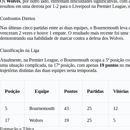
Os
Wolves
, por outro lado, enfrentam dificuldades significativas, com 
resultou em uma derrota por 1-2 para o Liverpool na Premier League, 
Confrontos Diretos
Nas últimas cinco partidas entre as duas equipes, o Bournemouth leva
venceram 2 vezes e houve 1 empate. O resultado mais recente foi uma
demonstrando sua habilidade de marcar contra a defesa dos Wolves.
Classificação na Liga
Atualmente, na Premier League, o Bournemouth ocupa a 5ª posição 
uma situação complicada, na 17ª posição, com apenas
19 pontos
no mes
trajetórias distintas das duas equipes nesta temporada.
Posição
Equipe
Pontos
Partidas
Vitórias
5
Bournemouth
43
25
12
17
Wolves
19
25
5
Formação e Tática