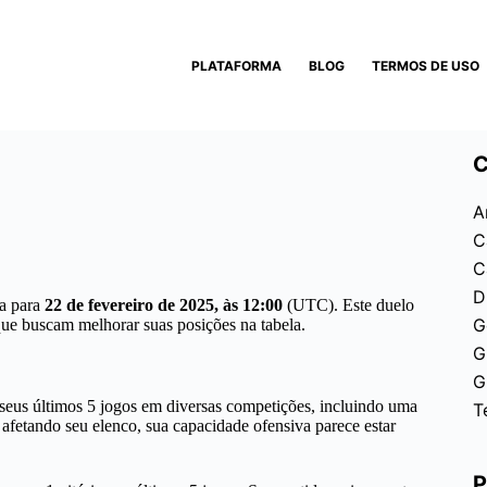
PLATAFORMA
BLOG
TERMOS DE USO
C
A
C
C
D
da para
22 de fevereiro de 2025, às 12:00
(UTC). Este duelo
G
ue buscam melhorar suas posições na tabela.
G
G
 seus últimos 5 jogos em diversas competições, incluindo uma
T
afetando seu elenco, sua capacidade ofensiva parece estar
P