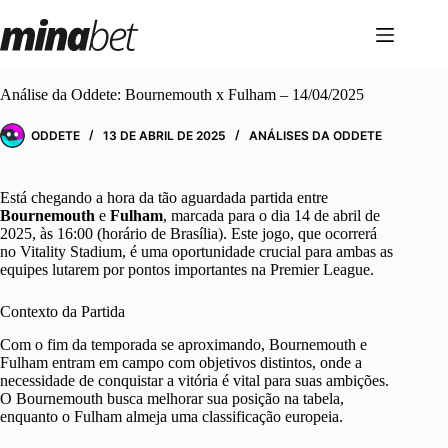
Pular
para
o
conteúdo
Análise da Oddete: Bournemouth x Fulham – 14/04/2025
ODDETE
13 DE ABRIL DE 2025
ANÁLISES DA ODDETE
Está chegando a hora da tão aguardada partida entre
Bournemouth
e
Fulham
, marcada para o dia 14 de abril de
2025, às 16:00 (horário de Brasília). Este jogo, que ocorrerá
no Vitality Stadium, é uma oportunidade crucial para ambas as
equipes lutarem por pontos importantes na Premier League.
Contexto da Partida
Com o fim da temporada se aproximando, Bournemouth e
Fulham entram em campo com objetivos distintos, onde a
necessidade de conquistar a vitória é vital para suas ambições.
O Bournemouth busca melhorar sua posição na tabela,
enquanto o Fulham almeja uma classificação europeia.