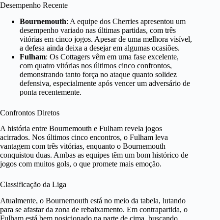
Desempenho Recente
Bournemouth
: A equipe dos Cherries apresentou um
desempenho variado nas últimas partidas, com três
vitórias em cinco jogos. Apesar de uma melhora visível,
a defesa ainda deixa a desejar em algumas ocasiões.
Fulham
: Os Cottagers vêm em uma fase excelente,
com quatro vitórias nos últimos cinco confrontos,
demonstrando tanto força no ataque quanto solidez
defensiva, especialmente após vencer um adversário de
ponta recentemente.
Confrontos Diretos
A história entre Bournemouth e Fulham revela jogos
acirrados. Nos últimos cinco encontros, o Fulham leva
vantagem com três vitórias, enquanto o Bournemouth
conquistou duas. Ambas as equipes têm um bom histórico de
jogos com muitos gols, o que promete mais emoção.
Classificação da Liga
Atualmente, o Bournemouth está no meio da tabela, lutando
para se afastar da zona de rebaixamento. Em contrapartida, o
Fulham está bem posicionado na parte de cima, buscando