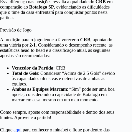
Essa diferença nas posições ressalta a qualidade do
CRB
em
comparação ao
Botafogo SP
, evidenciando as dificuldades
que o time da casa enfrentará para conquistar pontos nesta
partida.
Previsão de Jogo
A predição para o jogo tende a favorecer o
CRB
, apontando
uma vitória por
2-1
. Considerando o desempenho recente, as
estatísticas head-to-head e a classificação atual, as seguintes
apostas são recomendadas:
Vencedor da Partida
: CRB
Total de Gols
: Considerar “Acima de 2.5 Gols” devido
às capacidades ofensivas e defensivas de ambas as
equipes.
Ambas as Equipes Marcam
: “Sim” pode ser uma boa
aposta, considerando a capacidade de Botafogo em
marcar em casa, mesmo em um mau momento.
Como sempre, aposte com responsabilidade e dentro dos seus
limites. Aproveite a partida!
Clique
aqui
para conhecer o minabet e fique por dentro das